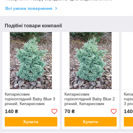
Всі умови повернення
Подібні товари компанії
Кипарисовик
Кипарисовик
Кипа
горіхоплідний Baby Blue 3
горіхоплідний Baby Blue 2
горі
річний, Кипарисовик
річний, Кипарисовик
3 рі
горохоплодный Бебі Блю,
горохоплодный Бебі Блю,
гор
140
70
140
₴
₴
Chamaecyparis Baby Blue
Chamaecyparis Baby Blue
Фил
Cham
Купити
Купити