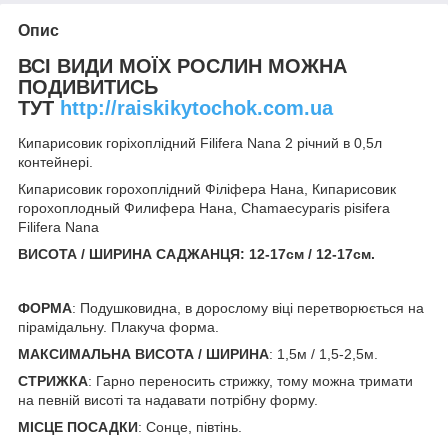
Опис
ВСІ ВИДИ МОЇХ РОСЛИН МОЖНА
ПОДИВИТИСЬ
ТУТ
http://raiskikytochok.com.ua
Кипарисовик горіхоплідний Filifera Nana 2 річний в 0,5л
контейнері.
Кипарисовик горохоплідний Філіфера Нана, Кипарисовик
горохоплодный Филифера Нана, Chamaecyparis pisifera
Filifera Nana
ВИСОТА / ШИРИНА САДЖАНЦЯ: 12-17см / 12-17см
.
ФОРМА
: Подушковидна, в дорослому віці перетворюється на
пірамідальну. Плакуча форма.
МАКСИМАЛЬНА ВИСОТА / ШИРИНА
: 1,5м / 1,5-2,5м.
СТРИЖКА
: Гарно переносить стрижку, тому можна тримати
на певній висоті та надавати потрібну форму.
МІСЦЕ ПОСАДКИ
: Сонце, півтінь.