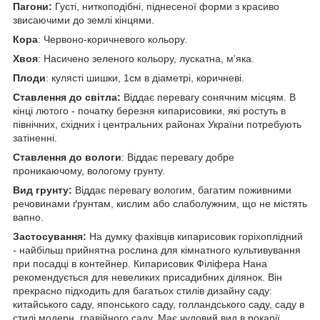
Пагони:
Густі, ниткоподібні, піднесеної форми з красиво
звисаючими до землі кінцями.
Кора
: Червоно-коричневого кольору.
Хвоя
: Насичено зеленого кольору, лускатна, м'яка.
Плоди
: кулясті шишки, 1см в діаметрі, коричневі.
Ставлення до світла:
Віддає перевагу сонячним місцям. В
кінці лютого - початку березня кипарисовики, які ростуть в
північних, східних і центральних районах України потребують
затіненні.
Ставлення до вологи
: Віддає перевагу добре
проникаючому, вологому грунту.
Вид грунту:
Віддає перевагу вологим, багатим поживними
речовинами ґрунтам, кислим або слаболужним, що не містять
вапно.
Застосування:
На думку фахівців кипарисовик горіхоплідний
- найбільш прийнятна рослина для кімнатного культивування
при посадці в контейнер. Кипарисовик Філіфера Нана
рекомендується для невеликих присадибних ділянок. Він
прекрасно підходить для багатьох стилів дизайну саду:
китайського саду, японського саду, голландського саду, саду в
стилі модерн, гравійного саду. Має чудовий вид в рокарії,