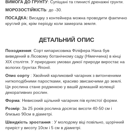
ВИМОГА ДО ГРУНТУ
: Супіщані та глинисті дренажні грунти.
МОРОЗОСТІЙКІСТЬ
: до -30.
ПОСАДКА:
Висадку з контейнера можна проводити фактично
круглий рік, крім періоду коли замерзла земля.
ДЕТАЛЬНИЙ ОПИС
Походження
: Сорт кипарисовика Філіфера Нана був
виведений в Лісовому ботанічному саду (Німеччина) в кінці
XIX століття. У природних умовах дикої природи виростає на
вологих ґрунтах Японії.
Опис сорту
: Хвойний карликовий чагарник з витонченими
ниткоподібними паростками, красиво звисаючими до землі.
Ця рослина стане родзинкою у вашій домашній колекції
декоративних рослин.
Форма
: Невисокий щільний чагарник пів кулястої форми.
Розмір
: За 25 років рослина досягає висоти 40-50 см і
близько 90см в діаметрі.
Швидкість зростання
: У молодому віці повільно, щорічний
приріст у висоту 10см і 5 см в діаметрі.