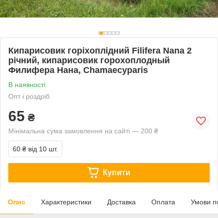
Кипарисовик горіхоплідний Filifera Nana 2
річний, кипарисовик горохоплодный
Филифера Нана, Chamaecyparis
В наявності
Опт і роздріб
65
₴
Мінімальна сума замовлення на сайті — 200 ₴
60 ₴
від 10 шт.
Купити
Опис
Характеристики
Доставка
Оплата
Умови п