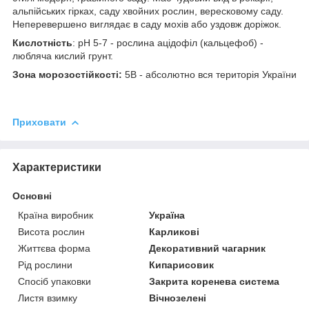
альпійських гірках, саду хвойних рослин, вересковому саду.
Неперевершено виглядає в саду мохів або уздовж доріжок.
Кислотність
: рН 5-7 - рослина ацідофіл (кальцефоб) -
любляча кислий грунт.
Зона морозостійкості:
5В - абсолютно вся територія України
Приховати
Характеристики
Основні
Країна виробник
Україна
Висота рослин
Карликові
Життєва форма
Декоративний чагарник
Рід рослини
Кипарисовик
Спосіб упаковки
Закрита коренева система
Листя взимку
Вічнозелені