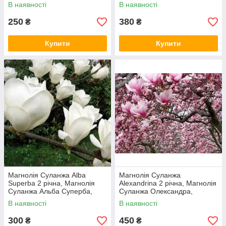
Magnolia X soulangeana
В наявності
В наявності
Rustica Rubra
250
380
₴
₴
Купити
Купити
Магнолія Суланжа Alba
Магнолія Суланжа
Superba 2 річна, Магнолія
Alexandrina 2 річна, Магнолія
Суланжа Альба Суперба,
Суланжа Олександра,
Magnolia X soulangeana Alba
Magnolia x Soulangeana
В наявності
В наявності
Superba
Alexandrina
300
450
₴
₴