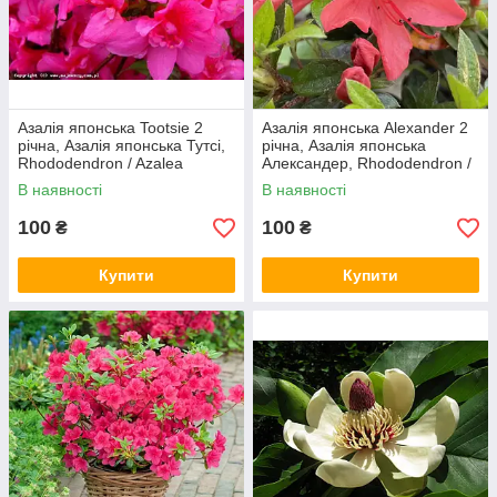
Азалія японська Tootsie 2
Азалія японська Alexander 2
річна, Азалія японська Тутсі,
річна, Азалія японська
Rhododendron / Azalea
Александер, Rhododendron /
japonica Tootsie
Azalea japonica Alexander
В наявності
В наявності
100
100
₴
₴
Купити
Купити