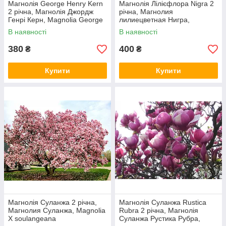
Магнолія George Henry Kern
Магнолія Лілієфлора Nigrа 2
2 річна, Магнолія Джордж
річна, Магнолия
Генрі Керн, Magnolia George
лилиецветная Нигра,
Henry Kern
Magnolia liliiflora Nigra
В наявності
В наявності
380
400
₴
₴
Купити
Купити
Магнолія Суланжа 2 річна,
Магнолія Суланжа Rustica
Магнолия Суланжа, Magnolia
Rubra 2 річна, Магнолія
X soulangeana
Суланжа Рустика Рубра,