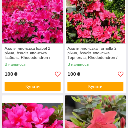
Азалія японська Isabel 2
Азалія японська Tornella 2
річна, Азалія японська
річна, Азалія японська
Ізабель, Rhododendron /
Торнелла, Rhododendron /
Azalea japonica Isabel
Azalea japonica Tornella
В наявності
В наявності
100
100
₴
₴
Купити
Купити