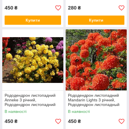
Lights
Gibraltar
450
280
₴
₴
Купити
Купити
Рододендрон листопадний
Рододендрон листопадний
Anneke 3 річний,
Mandarin Lights 3 річний,
Рододендрон листопадний
Рододендрон листопадный
Аннеке, Rhododendron
Мандарин Лайтс
В наявності
В наявності
Anneke
Rhododendron Mandarin
450
450
₴
₴