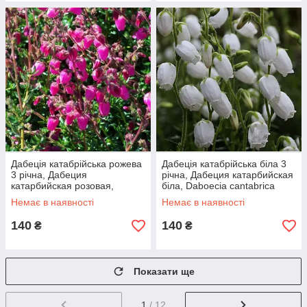
Дабеція катабрійська рожева
Дабеція катабрійська біла 3
3 річна, Дабеция
річна, Дабеция катарбийская
катарбийская розовая,
біла, Daboecia cantabrica
Daboecia cantabrica
Немає в наявності
Немає в наявності
140
140
₴
₴
Показати ще
1
/ 12