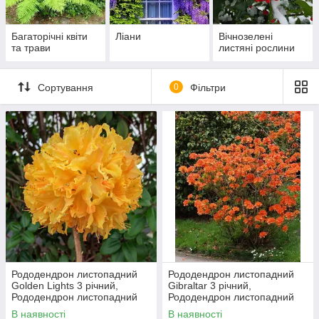
Багаторічні квіти
Ліани
Вічнозелені
та трави
листяні рослини
Сортування
0
Фільтри
Рододендрон листопадний
Рододендрон листопадний
Golden Lights 3 річний,
Gibraltar 3 річний,
Рододендрон листопадний
Рододендрон листопадний
Голден Лайт, Azalea Golden
Гібралтар, Rhododendron
В наявності
В наявності