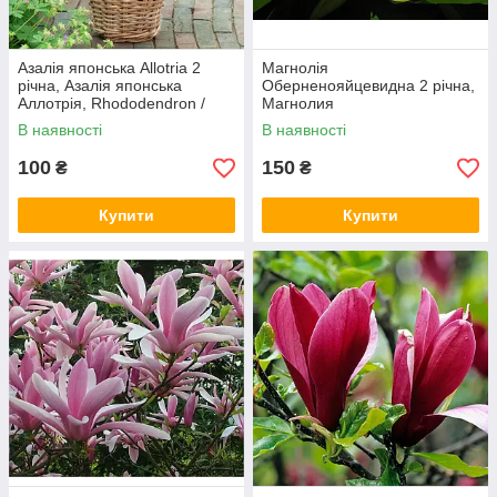
Азалія японська Allotria 2
Магнолія
річна, Азалія японська
Оберненояйцевидна 2 річна,
Аллотрія, Rhododendron /
Магнолия
Azalea japonica Allotria
Обратнояйцевидная,
В наявності
В наявності
Magnolia obovata
100
150
₴
₴
Купити
Купити