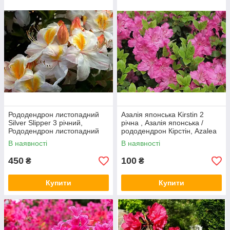
Рододендрон листопадний
Азалія японська Kirstin 2
Silver Slipper 3 річний,
річна , Азалія японська /
Рододендрон листопадний
рододендрон Кірстін, Azalea
Сільвер Сліпер,
japonica Kirstin
В наявності
В наявності
Rhododendron Silver Slipper
450
100
₴
₴
Купити
Купити