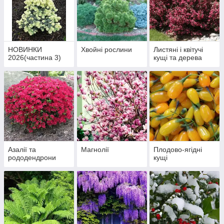
НОВИНКИ
Хвойні рослини
Листяні і квітучі
2026(частина 3)
кущі та дерева
Азалії та
Магнолії
Плодово-ягідні
рододендрони
кущі