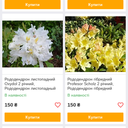
Купити
Купити
Рододендрон листопадний
Рододендрон гібридний
Oxydol 2 річний,
Profesor Scholz 2 річний,
Рододендрон листопадный
Рододендрон гібридний
Оксидол, Rhododendron
Проффесор Шольц,
В наявності
В наявності
Oxydol
Rhododendron Profesor
Scholz
150
150
₴
₴
Купити
Купити