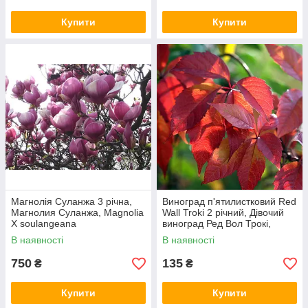
Купити
Купити
Магнолія Суланжа 3 річна,
Виноград п'ятилистковий Red
Магнолия Суланжа, Magnolia
Wall Troki 2 річний, Дівочий
X soulangeana
виноград Ред Вол Трокі,
Parthenocíssus quinquefoliaor
В наявності
В наявності
Red Wall
750
135
₴
₴
Купити
Купити