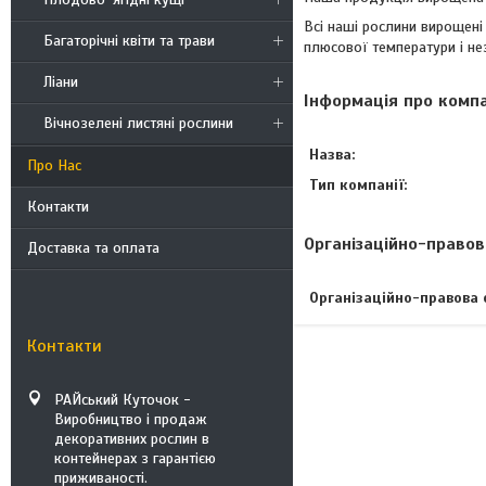
Всі наші рослини вирощені
Багаторічні квіти та трави
плюсової температури і не
Ліани
Інформація про комп
Вічнозелені листяні рослини
Назва:
Про Нас
Тип компанії:
Контакти
Організаційно-правов
Доставка та оплата
Організаційно-правова 
Контакти
РАЙський Куточок -
Виробництво і продаж
декоративних рослин в
контейнерах з гарантією
приживаності.