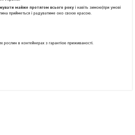
жувати майже протягом всього року
і навіть зимою(при умові
слина прийметься і радуватиме око своєю красою.
 рослин в контейнерах з гарантією приживаності.