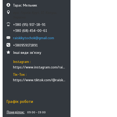
Тарас Мельник
вул. Героїв Крут, 17, Калуш,
Україна
+380 (95) 917-18-91
+380 (68) 454-00-61
raiskikytochok@gmail.com
+380959171891
Інші види зв'язку
Instagram
https://www.instagram.com/raiskikutochok
Тік-Ток
https://www.tiktok.com/@raisky.kutochok
Графік роботи
Понеділок
09:00
19:00