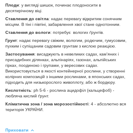
Плоди
: у вигляді шишок, починає плодоносити в
десятирічному віці.
Ставлення до світла
: надає перевагу відкритим сонячним
місцям. В тіні і півтіні, забарвлення хвої стане однотонним.
Ставлення до вологи
: потребує вологих ґрунтів.
Грунт
: надає перевагу свіжим, вологим, родючим, гумусовим,
пухким і супіщаним садовим грунтам з кислою реакцією.
Застосування
: висаджують в невеликих садах, кам'яних і
присадибних ділянках, альпінаріях, газонах, альпійських
гірках, поодиноко і групами, у вересових садах.
Використовується в якості контейнерної рослини, у створенні
колірних композицій з іншими рослинами, в японських садах,
підходить для низькорослого живоплоту, або ж бордюру.
Кислотність
: рh 5-6 - рослина ацидофіл (кальцефоб) -
любляча кислий ґрунт.
Кліматична зона / зона морозостійкості
: 4 - абсолютно вся
територія УКРАЇНИ.
Приховати