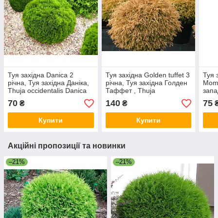
Туя західна Danica 2
Туя західна Golden tuffet 3
Туя 
річна, Туя західна Даніка,
річна, Туя західна Голден
Mome
Thuja occidentalis Danica
Таффет , Thuja
запа
occidentalis Golden tuffet
моме
70
140
75
₴
₴
Phil
Купити
Купити
Акційні пропозиції та новинки
–21%
–21%