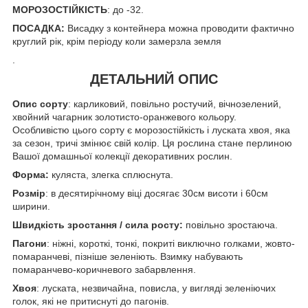
МОРОЗОСТІЙКІСТЬ
: до -32.
ПОСАДКА:
Висадку з контейнера можна проводити фактично
круглий рік, крім періоду коли замерзла земля
.
ДЕТАЛЬНИЙ ОПИС
Опис сорту
: карликовий, повільно ростучий, вічнозелений,
хвойний чагарник золотисто-оранжевого кольору.
Особливістю цього сорту є морозостійкість і луската хвоя, яка
за сезон, тричі змінює свій колір. Ця рослина стане перлиною
Вашої домашньої колекції декоративних рослин.
Форма:
куляста, злегка сплюснута.
Розмір
: в десятирічному віці досягає 30см висоти і 60см
ширини.
Швидкість зростання / сила росту:
повільно зростаюча.
Пагони
: ніжні, короткі, тонкі, покриті виключно голками, жовто-
помаранчеві, пізніше зеленіють. Взимку набувають
помаранчево-коричневого забарвлення.
Хвоя
: луската, незвичайна, повисла, у вигляді зеленіючих
голок, які не притиснуті до пагонів.