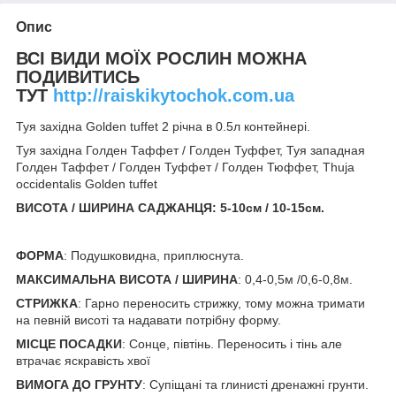
Опис
ВСІ ВИДИ МОЇХ РОСЛИН МОЖНА
ПОДИВИТИСЬ
ТУТ
http://raiskikytochok.com.ua
Туя західна Golden tuffet 2 річна в 0.5л контейнері.
Туя західна Голден Таффет / Голден Туффет, Туя западная
Голден Таффет / Голден Туффет / Голден Тюффет, Thuja
occidentalis Golden tuffet
ВИСОТА / ШИРИНА САДЖАНЦЯ:
5-10см / 10-15см.
ФОРМА
: Подушковидна, приплюснута.
МАКСИМАЛЬНА ВИСОТА / ШИРИНА
: 0,4-0,5м /0,6-0,8м.
СТРИЖКА
: Гарно переносить стрижку, тому можна тримати
на певній висоті та надавати потрібну форму.
МІСЦЕ ПОСАДКИ
: Сонце, півтінь. Переносить і тінь але
втрачає яскравість хвої
ВИМОГА ДО ГРУНТУ
: Супіщані та глинисті дренажні грунти.