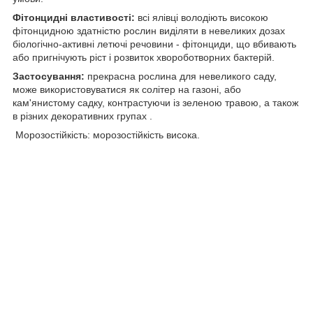
Фітонцидні властивості:
всі ялівці володіють високою
фітонцидною здатністю рослин виділяти в невеликих дозах
біологічно-активні летючі речовини - фітонциди, що вбивають
або пригнічують ріст і розвиток хвороботворних бактерій.
Застосування:
прекрасна рослина для невеликого саду,
може використовуватися як солітер на газоні, або
кам'янистому садку, контрастуючи із зеленою травою, а також
в різних декоративних групах .
Морозостійкість: морозостійкість висока.