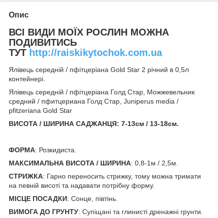
Опис
ВСІ ВИДИ МОЇХ РОСЛИН МОЖНА
ПОДИВИТИСЬ
ТУТ
http://raiskikytochok.com.ua
Ялівець середній / пфітцеріана Gold Star 2 річний в 0,5л
контейнері.
Ялівець середній / пфітцеріана Голд Стар, Можжевельник
средний / пфитцериана Голд Стар, Juniperus media /
pfitzeriana Gold Sta
r
ВИСОТА / ШИРИНА САДЖАНЦЯ: 7-13см / 13-18см
.
ФОРМА
: Розкидиста.
МАКСИМАЛЬНА ВИСОТА / ШИРИНА
: 0,8-1м / 2,5м.
СТРИЖКА
: Гарно переносить стрижку, тому можна тримати
на певній висоті та надавати потрібну форму.
МІСЦЕ ПОСАДКИ
: Сонце, півтінь.
ВИМОГА ДО ГРУНТУ
: Супіщані та глинисті дренажні грунти.