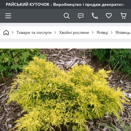
РАЙСЬКИЙ КУТОЧОК - Виробництво і продаж декоративних р
Товари та послуги
Хвойні рослини
Ялівці
Ялівець