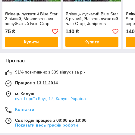
Ялівець лускатий Blue Star
Ялівець лускатий Blue Star
Ялів
2 річний, Можжевельник
3 річний, Ялівець лускатий
Star
чешуйчатый Блю Стар,
Блю Стар, Juniperus
сере
Juniperus squamata Blue
squamata Blue Star
Juni
75
140
140
₴
₴
Star
Купити
Купити
Про нас
91% позитивних з 339 відгуків за рік
Працює з 13.11.2014
м. Калуш
вул. Героїв Крут, 17, Калуш, Україна
Контакти
Сьогодні працює з 09:00 до 19:00
Показати весь графік роботи