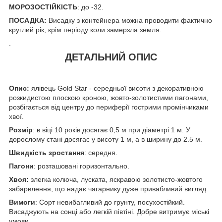
МОРОЗОСТІЙКІСТЬ
: до -32.
ПОСАДКА:
Висадку з контейнера можна проводити фактично
круглий рік, крім періоду коли замерзла земля.
.
ДЕТАЛЬНИЙ ОПИС
Опис:
ялівець Gold Star - середньої висоти з декоративною
розкидистою плоскою кроною, жовто-золотистими пагонами,
розбігається від центру до периферії гострими промінчиками
хвої.
Розмір
: в віці 10 років досягає 0,5 м при діаметрі 1 м. У
дорослому стані досягає у висоту 1 м, а в ширину до 2.5 м.
Швидкість зростання
: середня.
Пагони
: розташовані горизонтально.
Хвоя:
злегка колюча, луската, яскравою золотисто-жовтого
забарвлення, що надає чагарнику дуже привабливий вигляд.
Вимоги
: Сорт невибагливий до грунту, посухостійкий.
Висаджують на сонці або легкій півтіні. Добре витримує міські
умови.