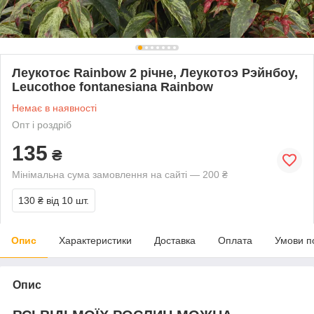
Леукотоє Rainbow 2 річне, Леукотоэ Рэйнбоу,
Leucothoe fontanesiana Rainbow
Немає в наявності
Опт і роздріб
135
₴
Мінімальна сума замовлення на сайті — 200 ₴
130 ₴
від 10 шт.
Опис
Характеристики
Доставка
Оплата
Умови п
Опис