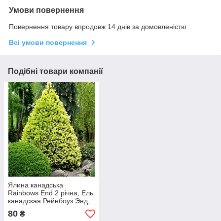
Умови повернення
Повернення товару впродовж 14 днів за домовленістю
Всі умови повернення
Подібні товари компанії
Ялина канадська
Rainbows End 2 річна, Ель
канадская Рейнбоуз Энд,
Picea glauca Rainbow's
80
₴
End