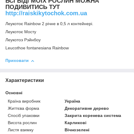
ВСІ ВІДІ МОЇХ РОСЛИН МОЖНА
ПОДИВИТИСЬ ТУТ
http://raiskikytochok.com.ua
Леукотоє Rainbow 2 річне в 0,5 л контейнері.
Леукотоє Мосту
Леукотоэ Рэйнбоу
Leucothoe fontanesiana Rainbow
Приховати
Характеристики
Основні
Країна виробник
Україна
Життєва форма
Декоративне дерево
Спосіб упаковки
Закрита коренева система
Висота рослин
Карликові
Листя взимку
Вічнозелені