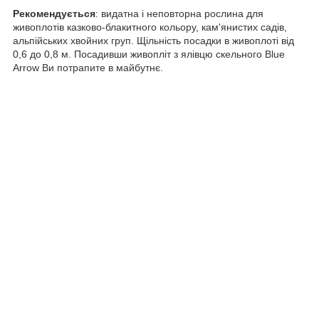
Рекомендується
: видатна і неповторна рослина для
живоплотів казково-блакитного кольору, кам'янистих садів,
альпійських хвойних груп. Щільність посадки в живоплоті від
0,6 до 0,8 м. Посадивши живопліт з ялівцю скельного Blue
Arrow Ви потрапите в майбутнє.