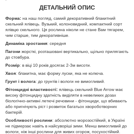
ДЕТАЛЬНИЙ ОПИС
Форма:
на наш погляд, самий декоративний блакитний
скельний ялівець. Вузький, колоновидний, компактний сорт
ялівцю скельного. Ця рослина ніколи не стане Вам тягарем,
чим старше, тим декоративніше.
Динаміка зростання
: середня
Пагони
жорсткі, розташовані вертикально, щільно прилягають
до стовбура.
Розмір
: в віці 10 років досягає 2-3м висоти.
Хвоя
: блакитна, має форму луски, яка не колюча.
Грунт і волога
: до грунтів і вологи не вимогливий.
Фітонцидні властивості:
ялівець скельний Blue Arrow має
високу фітонцидну здатність виділяти в невеликих дозах
біологічно-активні летючі речовини - фітонциди, що вбивають
або пригнічують ріст і розвиток багатьох хвороботворних
бактерій.
Особливості рослини
: абсолютно морозостійкий, в Україні
не підмерзає навіть в найсуворіші зими. Менш вимогливий до
вологи, ніж інші рослини для живих огорож, посухостійкий.