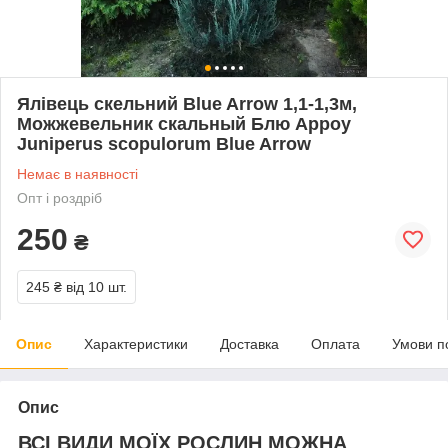
Ялівець скельний Blue Arrow 1,1-1,3м,
Можжевельник скальный Блю Арроу
Juniperus scopulorum Blue Arrow
Немає в наявності
Опт і роздріб
250
₴
245 ₴
від 10 шт.
Опис
Характеристики
Доставка
Оплата
Умови п
Опис
ВСІ ВИДИ МОЇХ РОСЛИН МОЖНА