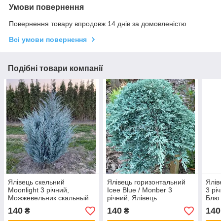
Умови повернення
Повернення товару впродовж 14 днів за домовленістю
Всі умови повернення
Подібні товари компанії
Ялівець скельний
Ялівець горизонтальний
Ялів
Moonlight 3 річний,
Ісее Blue / Monber 3
3 рі
Можжевельник скальный
річний, Ялівець
Блю 
Мунлайт, Juniperus
горизонтальний Айс Блю /
squa
140
140
140
₴
₴
scopulorum Moonlight
Монбер, Juniperus