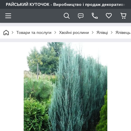
РАЙСЬКИЙ КУТОЧОК - Виробництво і продаж декоративних р
Товари та послуги
Хвойні рослини
Ялівці
Ялівець