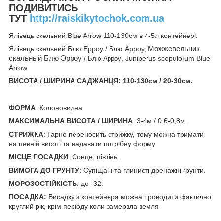
ПОДИВИТИСЬ
ТУТ
http://raiskikytochok.com.ua
Ялівець скельний Blue Arrow 110-130см в 4-5л контейнері.
Ялівець скельний Блю Ерроу / Блю Арроу,
Можжевельник
скальный Блю Эрроу
, Juniperus scopulorum Blue
/ Блю Арроу
Arrow
ВИСОТА / ШИРИНА САДЖАНЦЯ:
110-130см / 20-30см.
ФОРМА
: Колоновидна
МАКСИМАЛЬНА ВИСОТА / ШИРИНА
: 3-4м / 0,6-0,8м.
СТРИЖКА
: Гарно переносить стрижку, тому можна тримати
на певній висоті та надавати потрібну форму.
МІСЦЕ ПОСАДКИ
: Сонце, півтінь.
ВИМОГА ДО ГРУНТУ
: Супіщані та глинисті дренажні грунти.
МОРОЗОСТІЙКІСТЬ
: до -32.
ПОСАДКА:
Висадку з контейнера можна проводити фактично
круглий рік, крім періоду коли замерзла земля
.