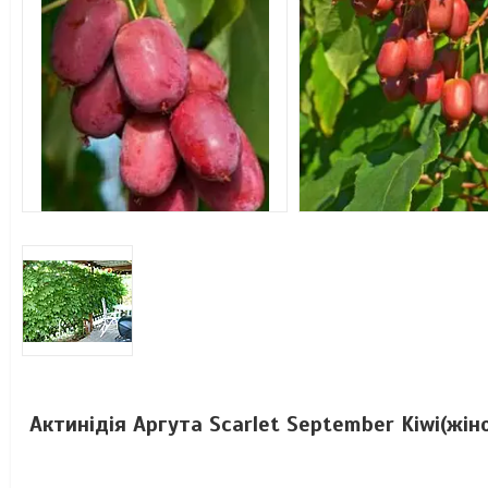
Актинідія Аргута Scarlet September Kiwi(жі