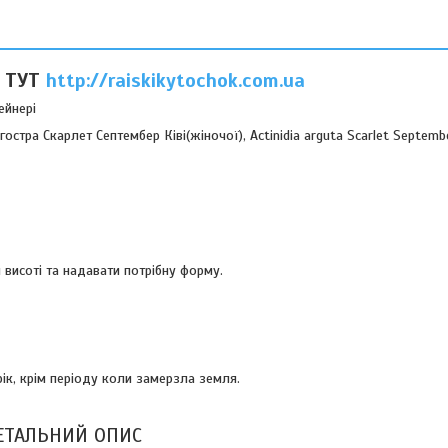
 ТУТ
http://raiskikytochok.com.ua
ейнері
гостра Скарлет Септембер Ківі(жіночої), Actinidia arguta Scarlet Septemb
 висоті та надавати потрібну форму.
к, крім періоду коли замерзла земля.
ЕТАЛЬНИЙ ОПИС