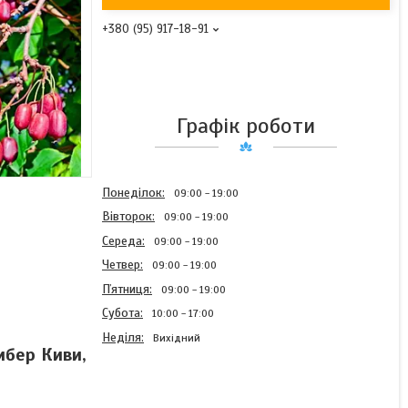
+380 (95) 917-18-91
Графік роботи
Понеділок
09:00
19:00
Вівторок
09:00
19:00
Середа
09:00
19:00
Четвер
09:00
19:00
Пʼятниця
09:00
19:00
Субота
10:00
17:00
Неділя
Вихідний
мбер Киви,