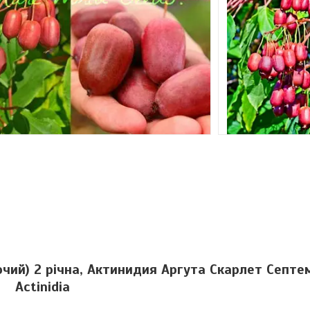
ночий) 2 річна, Актинидия Аргута Скарлет Септе
Actinidia