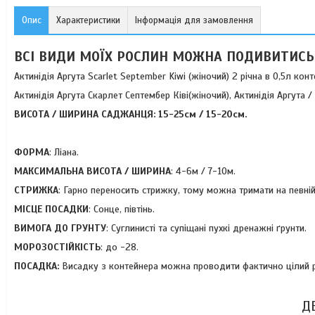
Опис
Характеристики
Інформація для замовлення
ВСІ ВИДИ МОЇХ РОСЛИН МОЖНА ПОДИВИТИСЬ
Актинідія Аргута Scarlet September Kiwi (жіночий) 2 річна в 0,5л конт
Актинідія Аргута Скарлет Септембер Ківі(жіночий), Актинідія Аргута / 
ВИСОТА / ШИРИНА САДЖАНЦЯ: 15-25
см / 15-20см.
ФОРМА
: Ліана.
МАКСИМАЛЬНА ВИСОТА / ШИРИНА
: 4-6м / 7-10м.
СТРИЖКА
: Гарно переносить стрижку, тому можна тримати на певній
МІСЦЕ ПОСАДКИ
: Сонце, півтінь.
ВИМОГА ДО ГРУНТУ
: Суглинисті та супіщані пухкі дренажні ґрунти.
МОРОЗОСТІЙКІСТЬ
: до -28.
ПОСАДКА:
Висадку з контейнера можна проводити фактично цілий рі
Д