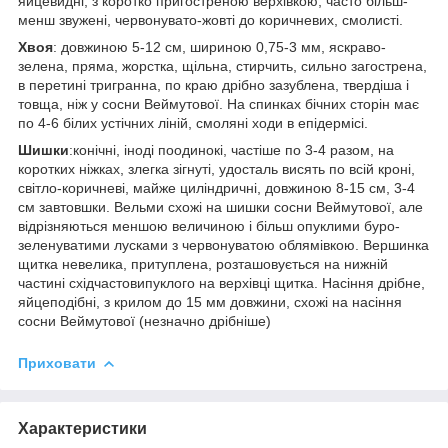
яйцевидні, з коротко пригостреною верхівкою, часто більш-
менш звужені, червонувато-жовті до коричневих, смолисті.
Хвоя
: довжиною 5-12 см, шириною 0,75-3 мм, яскраво-
зелена, пряма, жорстка, щільна, стирчить, сильно загострена,
в перетині тригранна, по краю дрібно зазублена, твердіша і
товща, ніж у сосни Веймутової. На спинках бічних сторін має
по 4-6 білих устічних ліній, смоляні ходи в епідермісі.
Шишки
:конічні, іноді поодинокі, частіше по 3-4 разом, на
коротких ніжках, злегка зігнуті, удосталь висять по всій кроні,
світло-коричневі, майже циліндричні, довжиною 8-15 см, 3-4
см завтовшки. Вельми схожі на шишки сосни Веймутової, але
відрізняються меншою величиною і більш опуклими буро-
зеленуватими лусками з червонуватою облямівкою. Вершинка
щитка невелика, притуплена, розташовується на нижній
частині східчастовипуклого на верхівці щитка. Насіння дрібне,
яйцеподібні, з крилом до 15 мм довжини, схожі на насіння
сосни Веймутової (незначно дрібніше)
Приховати
Характеристики