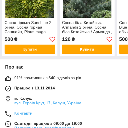
Сосна гірська Sunshine 2
Сосна біла Китайська
Сосн
річна, Сосна горная
Аrmandii 2 річна, Сосна
Blue
Саншайн, Pinus mugo
біла Китайська / Арманда ,
обык
Sunshine
Pinus armandii
Блю,
500
120
500
₴
₴
Chan
Купити
Купити
Про нас
91% позитивних з 340 відгуків за рік
Працює з 13.11.2014
м. Калуш
вул. Героїв Крут, 17, Калуш, Україна
Контакти
Сьогодні працює з 09:00 до 19:00