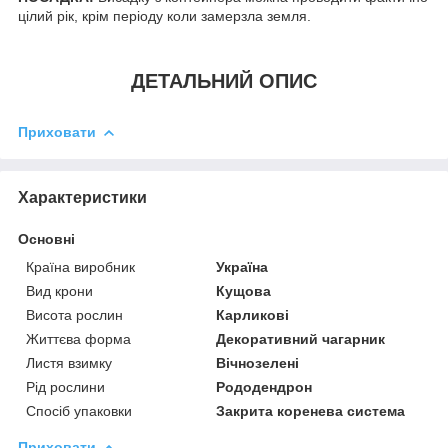
цілий рік, крім періоду коли замерзла земля.
ДЕТАЛЬНИЙ ОПИС
Приховати
Характеристики
Основні
Країна виробник
Україна
Вид крони
Кущова
Висота рослин
Карликові
Життєва форма
Декоративний чагарник
Листя взимку
Вічнозелені
Рід рослини
Рододендрон
Спосіб упаковки
Закрита коренева система
Приховати