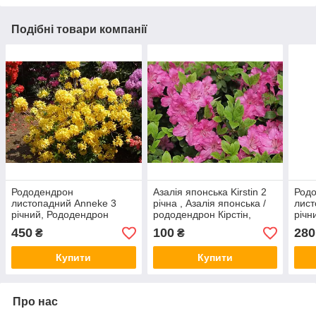
Подібні товари компанії
Рододендрон
Азалія японська Kirstin 2
Род
листопадний Anneke 3
річна , Азалія японська /
лист
річний, Рододендрон
рододендрон Кірстін,
річн
листопадний Аннеке,
Azalea japonica Kirstin
лист
450
100
280
₴
₴
Rhododendron Anneke
Rhod
Купити
Купити
Про нас