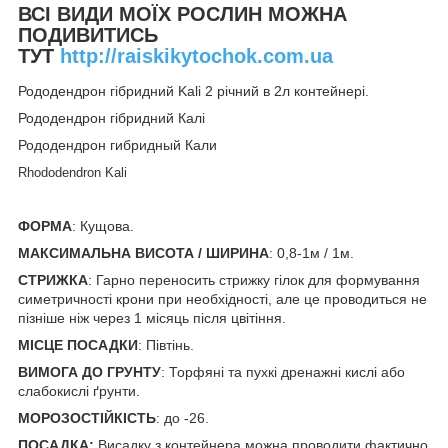
ВСІ ВИДИ МОЇХ РОСЛИН МОЖНА
ПОДИВИТИСЬ
ТУТ
http://raiskikytochok.com.ua
Рододендрон гібридний Kali 2 річний в 2л контейнері.
Рододендрон гібридний Калі
Рододендрон гибридный Кали
Rhododendron Kali
ФОРМА
: Кущова.
МАКСИМАЛЬНА ВИСОТА / ШИРИНА
: 0,8-1м / 1м.
СТРИЖКА
: Гарно переносить стрижку гілок для формування
симетричності крони при необхідності, але це проводиться не
пізніше ніж через 1 місяць після цвітіння.
МІСЦЕ ПОСАДКИ
: Півтінь.
ВИМОГА ДО ГРУНТУ
: Торфяні та пухкі дренажні кислі або
слабокислі ґрунти.
МОРОЗОСТІЙКІСТЬ
: до -26.
ПОСАДКА:
Висадку з контейнера можна проводити фактично