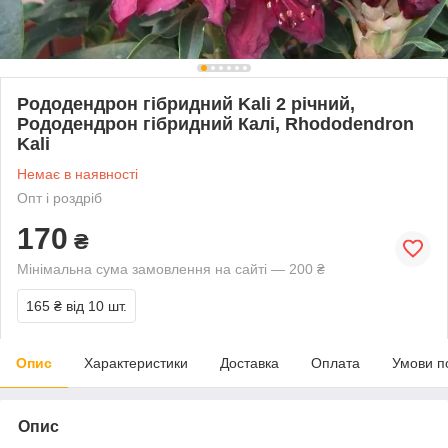
Рододендрон гібридний Kali 2 річний,
Рододендрон гібридний Калі, Rhododendron
Kali
Немає в наявності
Опт і роздріб
170
₴
Мінімальна сума замовлення на сайті — 200 ₴
165 ₴
від 10 шт.
Опис
Характеристики
Доставка
Оплата
Умови п
Опис