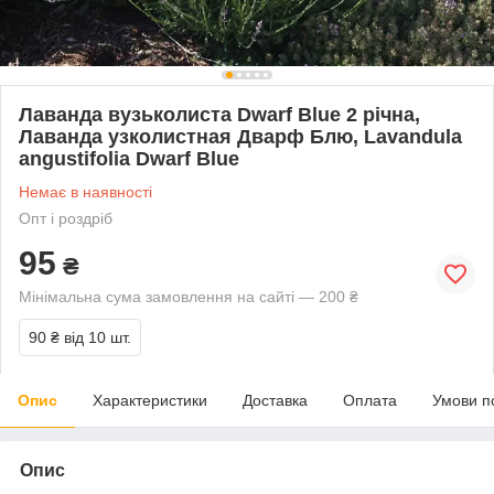
Лаванда вузьколиста Dwarf Blue 2 річна,
Лаванда узколистная Дварф Блю, Lavandula
angustifolia Dwarf Blue
Немає в наявності
Опт і роздріб
95
₴
Мінімальна сума замовлення на сайті — 200 ₴
90 ₴
від 10 шт.
Опис
Характеристики
Доставка
Оплата
Умови п
Опис