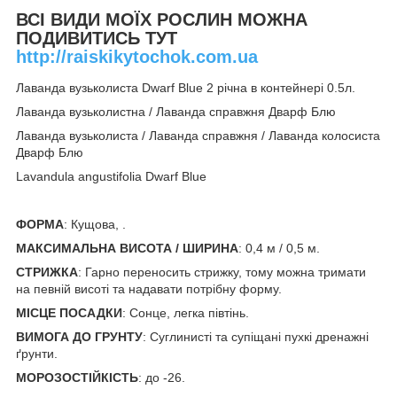
ВСІ ВИДИ МОЇХ РОСЛИН МОЖНА
ПОДИВИТИСЬ ТУТ
http://raiskikytochok.com.ua
Лаванда вузьколиста Dwarf Blue 2 річна в контейнері 0.5л.
Лаванда вузьколистна / Лаванда справжня Дварф Блю
Лаванда вузьколиста / Лаванда справжня / Лаванда колосиста
Дварф Блю
Lavandula angustifolia Dwarf Blue
ФОРМА
: Кущова, .
МАКСИМАЛЬНА ВИСОТА / ШИРИНА
: 0,4 м / 0,5 м.
СТРИЖКА
: Гарно переносить стрижку, тому можна тримати
на певній висоті та надавати потрібну форму.
МІСЦЕ ПОСАДКИ
: Сонце, легка півтінь.
ВИМОГА ДО ГРУНТУ
: Суглинисті та супіщані пухкі дренажні
ґрунти.
МОРОЗОСТІЙКІСТЬ
: до -26.