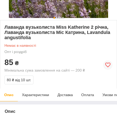
Лаванда вузьколиста Miss Katherine 2 річна,
Лаванда вузьколиста Міс Катрина, Lavandula
angustifolia
Немає в наявності
Опт і роздріб
85
₴
Мінімальна сума замовлення на сайті — 200 ₴
80 ₴
від 10 шт.
Опис
Характеристики
Доставка
Оплата
Умови п
Опис