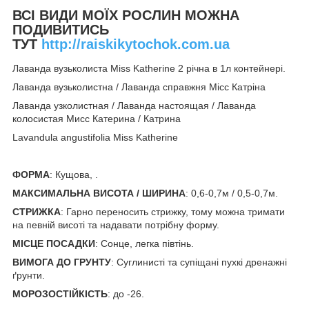
ВСІ ВИДИ МОЇХ РОСЛИН МОЖНА
ПОДИВИТИСЬ
ТУТ
http://raiskikytochok.com.ua
Лаванда вузьколиста Miss Katherine 2 річна в 1л контейнері.
Лаванда вузьколистна / Лаванда справжня Місс Катріна
Лаванда узколистная / Лаванда настоящая / Лаванда
колосистая Мисс Катерина / Катрина
Lavandula angustifolia Miss Katherine
ФОРМА
: Кущова, .
МАКСИМАЛЬНА ВИСОТА / ШИРИНА
: 0,6-0,7м / 0,5-0,7м.
СТРИЖКА
: Гарно переносить стрижку, тому можна тримати
на певній висоті та надавати потрібну форму.
МІСЦЕ ПОСАДКИ
: Сонце, легка півтінь.
ВИМОГА ДО ГРУНТУ
: Суглинисті та супіщані пухкі дренажні
ґрунти.
МОРОЗОСТІЙКІСТЬ
: до -26.