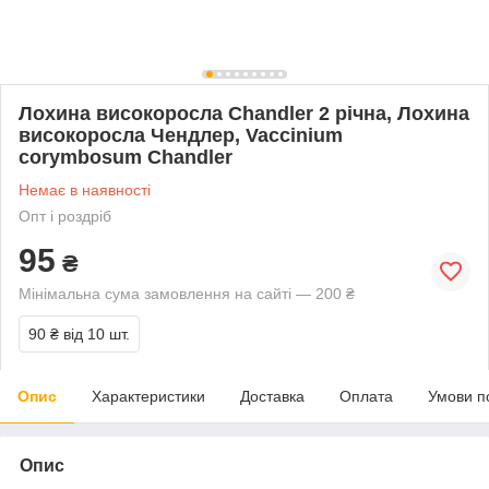
Лохина високоросла Chandler 2 річна, Лохина
високоросла Чендлер, Vaccinium
corymbosum Chandler
Немає в наявності
Опт і роздріб
95
₴
Мінімальна сума замовлення на сайті — 200 ₴
90 ₴
від 10 шт.
Опис
Характеристики
Доставка
Оплата
Умови п
Опис