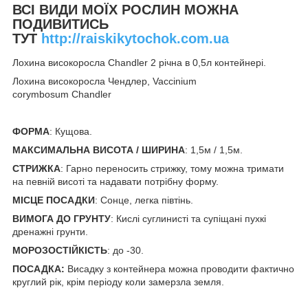
ВСІ ВИДИ МОЇХ РОСЛИН МОЖНА
ПОДИВИТИСЬ
ТУТ
http://raiskikytochok.com.ua
Лохина високоросла Chandler 2 річна в 0,5л контейнері.
Лохина високоросла Чендлер, Vaccinium
corymbosum Chandler
ФОРМА
: Кущова.
МАКСИМАЛЬНА ВИСОТА / ШИРИНА
: 1,5м / 1,5м.
СТРИЖКА
: Гарно переносить стрижку, тому можна тримати
на певній висоті та надавати потрібну форму.
МІСЦЕ ПОСАДКИ
: Сонце, легка півтінь.
ВИМОГА ДО ГРУНТУ
: Кислі суглинисті та супіщані пухкі
дренажні грунти.
МОРОЗОСТІЙКІСТЬ
: до -30.
ПОСАДКА:
Висадку з контейнера можна проводити фактично
круглий рік, крім періоду коли замерзла земля.