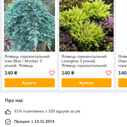
Ялівець горизонтальний
Ялівець горизонтальний
Ялів
Ісее Blue / Monber 3
Limeglow 3 річний,
Glac
річний, Ялівець
Ялівець горизонтальний
гори
горизонтальний Айс Блю /
Лаймглоу Juniperus
Juni
140
140
140
₴
₴
Монбер, Juniperus
horizontalis Limeglow
Glac
Купити
Купити
Про нас
91% позитивних з 339 відгуків за рік
Працює з 13.11.2014