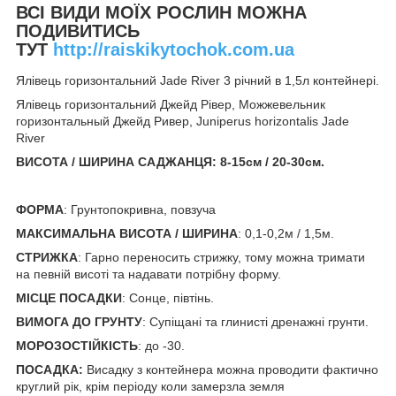
ВСІ ВИДИ МОЇХ РОСЛИН МОЖНА
ПОДИВИТИСЬ
ТУТ
http://raiskikytochok.com.ua
Ялівець горизонтальний Jade River 3 річний в 1,5л контейнері.
Ялівець горизонтальний Джейд Рівер, Можжевельник
горизонтальный Джейд Ривер, Juniperus horizontalis Jade
River
ВИСОТА / ШИРИНА САДЖАНЦЯ: 8-15
см / 20-30см.
ФОРМА
: Грунтопокривна, повзуча
МАКСИМАЛЬНА ВИСОТА / ШИРИНА
: 0,1-0,2м / 1,5м.
СТРИЖКА
: Гарно переносить стрижку, тому можна тримати
на певній висоті та надавати потрібну форму.
МІСЦЕ ПОСАДКИ
: Сонце, півтінь.
ВИМОГА ДО ГРУНТУ
: Супіщані та глинисті дренажні грунти.
МОРОЗОСТІЙКІСТЬ
: до -30.
ПОСАДКА:
Висадку з контейнера можна проводити фактично
круглий рік, крім періоду коли замерзла земля