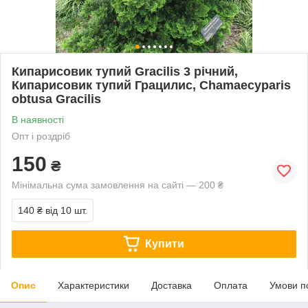
Кипарисовик тупий Gracilis 3 річний,
Кипарисовик тупий Грацилис, Chamaecyparis
obtusa Gracilis
В наявності
Опт і роздріб
150
₴
Мінімальна сума замовлення на сайті — 200 ₴
140 ₴
від 10 шт.
Купити
Опис
Характеристики
Доставка
Оплата
Умови п