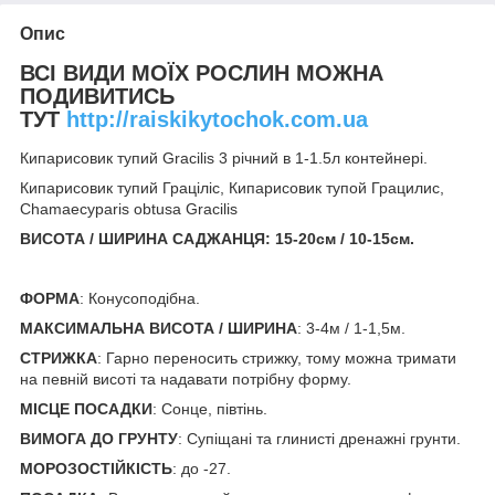
Опис
ВСІ ВИДИ МОЇХ РОСЛИН МОЖНА
ПОДИВИТИСЬ
ТУТ
http://raiskikytochok.com.ua
Кипарисовик тупий Gracilis 3 річний в 1-1.5л контейнері.
Кипарисовик тупий Граціліс, Кипарисовик тупой Грацилис,
Chamaecyparis obtusa Gracilis
ВИСОТА / ШИРИНА САДЖАНЦЯ: 15-20
см / 10-15см.
ФОРМА
: Конусоподібна.
МАКСИМАЛЬНА ВИСОТА / ШИРИНА
: 3-4м / 1-1,5м.
СТРИЖКА
: Гарно переносить стрижку, тому можна тримати
на певній висоті та надавати потрібну форму.
МІСЦЕ ПОСАДКИ
: Сонце, півтінь.
ВИМОГА ДО ГРУНТУ
: Супіщані та глинисті дренажні грунти.
МОРОЗОСТІЙКІСТЬ
: до -27.