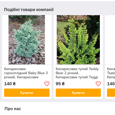
Подібні товари компанії
Кипарисовик
Кипарисовик тупий Teddy
Кипа
горіхоплідний Baby Blue 3
Bear 2 річний,
Tsat
річний, Кипарисовик
Кипарисовик тупий Тедді
Кипа
горохоплодный Бебі Блю,
Бір, Chamaecyparis obtusa
Тсат
140
95
140
₴
₴
Chamaecyparis Baby Blue
Teddy Bear
Cham
Tsat
Купити
Купити
Про нас