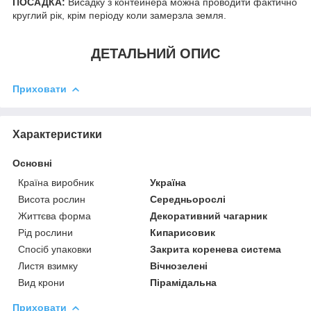
ПОСАДКА:
Висадку з контейнера можна проводити фактично
круглий рік, крім періоду коли замерзла земля.
ДЕТАЛЬНИЙ ОПИС
Приховати
Характеристики
Основні
Країна виробник
Україна
Висота рослин
Середньорослі
Життєва форма
Декоративний чагарник
Рід рослини
Кипарисовик
Спосіб упаковки
Закрита коренева система
Листя взимку
Вічнозелені
Вид крони
Пірамідальна
Приховати