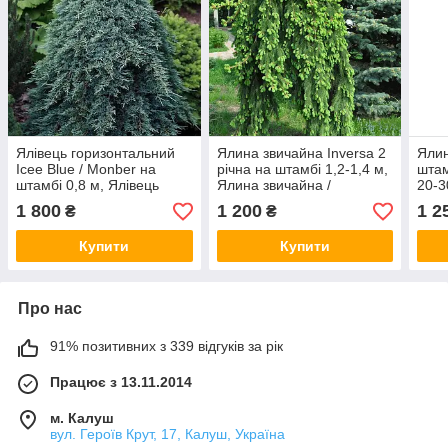
Ялівець горизонтальний
Ялина звичайна Inversa 2
Ялин
Ісее Blue / Monber на
річна на штамбі 1,2-1,4 м,
штам
штамбі 0,8 м, Ялівець
Ялина звичайна /
20-3
горизонтальний Айс Блю/
європейська Инверса,
Глау
1 800
1 200
1 2
₴
₴
Монбер на штамбі
Picea abies Inversa
штам
Купити
Купити
Про нас
91% позитивних з 339 відгуків за рік
Працює з 13.11.2014
м. Калуш
вул. Героїв Крут, 17, Калуш, Україна