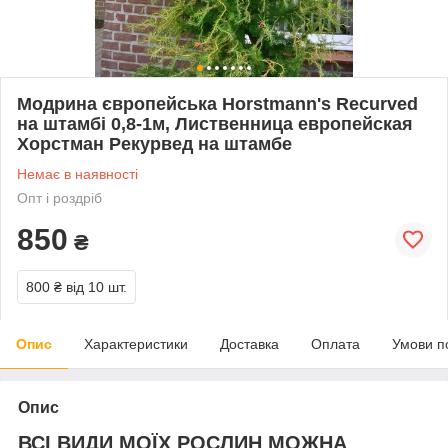
Модрина європейська Horstmann's Recurved
на штамбі 0,8-1м, Лиственница европейская
Хорстман Рекурвед на штамбе
Немає в наявності
Опт і роздріб
850
₴
800 ₴
від 10 шт.
Опис
Характеристики
Доставка
Оплата
Умови п
Опис
ВСІ ВИДИ МОЇХ РОСЛИН МОЖНА