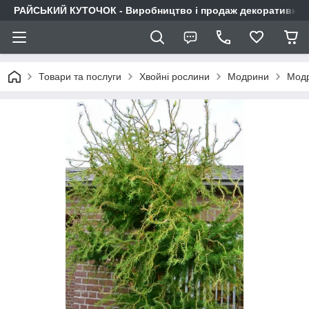
РАЙСЬКИЙ КУТОЧОК - Виробництво і продаж декоративних р
Товари та послуги
Хвойні рослини
Модрини
Модр