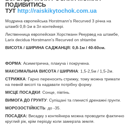
ПОДИВИТИСЬ
ТУТ
http://raiskikytochok.com.ua
Модрина європейська Horstmann's Recurved 3 річна на
штамбі 0,8-1м в 3л контейнері.
Лиственница европейская Хорстманн Рекурвед на штамбе,
Larix decidua Horstmann's Recurved on shtambe
ВИСОТА / ШИРИНА САДЖАНЦЯ: 0,8-1м / 40-60см.
ФОРМА
: Асиметрична, плакуча і покручена.
МАКСИМАЛЬНА ВИСОТА / ШИРИНА
: 1,5-2,5м / 1,5-2м.
СТРИЖКА
: Гарно переносить стрижку, тому можна тримати
на певній висоті та надавати потрібну форму.
МІСЦЕ ПОСАДКИ
: Сонце, півтінь.
ВИМОГА ДО ГРУНТУ
: Супіщані та глинисті дренажні грунти.
МОРОЗОСТІЙКІСТЬ
: до -35.
ПОСАДКА:
Висадку з контейнера можна проводити фактично
круглий рік, крім періоду коли замерзла земля.