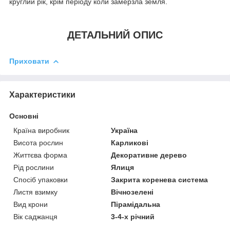
круглий рік, крім періоду коли замерзла земля.
ДЕТАЛЬНИЙ ОПИС
Приховати
Характеристики
Основні
Країна виробник
Україна
Висота рослин
Карликові
Життєва форма
Декоративне дерево
Рід рослини
Ялиця
Спосіб упаковки
Закрита коренева система
Листя взимку
Вічнозелені
Вид крони
Пірамідальна
Вік саджанця
3-4-х річний