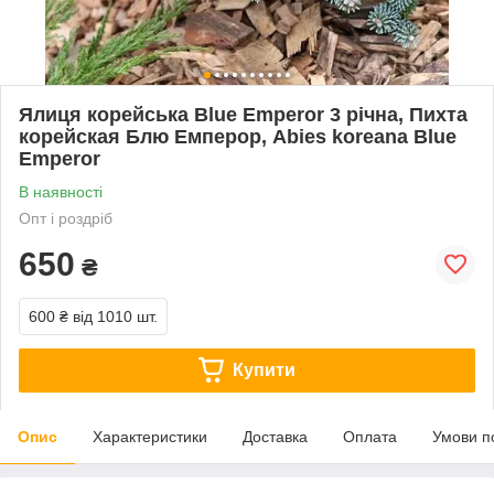
Ялиця корейська Blue Emperor 3 річна, Пихта
корейская Блю Емперор, Abies koreana Blue
Emperor
В наявності
Опт і роздріб
650
₴
600 ₴
від 1010 шт.
Купити
Опис
Характеристики
Доставка
Оплата
Умови п