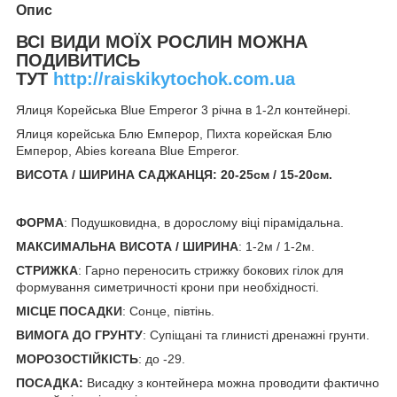
Опис
ВСІ ВИДИ МОЇХ РОСЛИН МОЖНА
ПОДИВИТИСЬ
ТУТ
http://raiskikytochok.com.ua
Ялиця Корейська Blue Emperor 3 річна в 1-2л контейнері.
Ялиця корейська Блю Емперор, Пихта корейская Блю
Емперор, Abies koreana Blue Emperor.
ВИСОТА / ШИРИНА САДЖАНЦЯ: 20-25cм / 15-20см
.
ФОРМА
: Подушковидна, в дорослому віці пірамідальна.
МАКСИМАЛЬНА ВИСОТА / ШИРИНА
: 1-2м / 1-2м.
СТРИЖКА
: Гарно переносить стрижку бокових гілок для
формування симетричності крони при необхідності.
МІСЦЕ ПОСАДКИ
: Сонце, півтінь.
ВИМОГА ДО ГРУНТУ
: Супіщані та глинисті дренажні грунти.
МОРОЗОСТІЙКІСТЬ
: до -29.
ПОСАДКА:
Висадку з контейнера можна проводити фактично