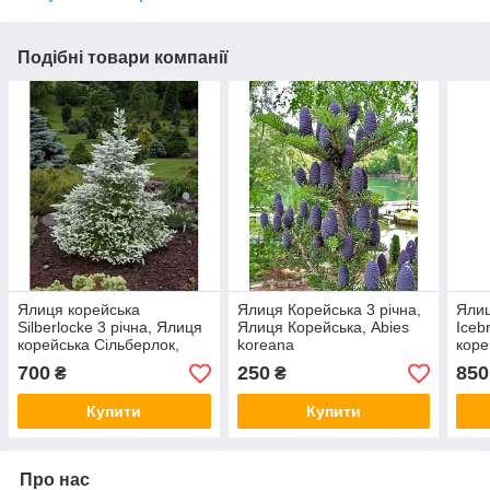
Подібні товари компанії
Ялиця корейська
Ялиця Корейська 3 річна,
Ялиц
Silberlocke 3 річна, Ялиця
Ялиця Корейська, Abies
Iceb
корейська Сільберлок,
koreana
коре
Abies koreana Silberlocke
Айсб
700
250
850
₴
₴
Купити
Купити
Про нас