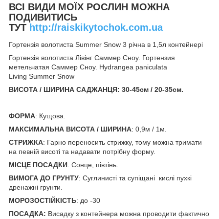
ВСІ ВИДИ МОЇХ РОСЛИН МОЖНА
ПОДИВИТИСЬ
ТУТ
http://raiskikytochok.com.ua
Гортензія волотиста Summer Snow 3 річна в 1,5л контейнері
Гортензія волотиста Лівінг Саммер Сноу. Гортензия
метельчатая Саммер Сноу. Hydrangea paniculata
Living Summer Snow
ВИСОТА / ШИРИНА САДЖАНЦЯ: 30-45см / 20-35см
.
ФОРМА
: Кущова.
МАКСИМАЛЬНА ВИСОТА / ШИРИНА
: 0,9м / 1м.
СТРИЖКА
: Гарно переносить стрижку, тому можна тримати
на певній висоті та надавати потрібну форму.
МІСЦЕ ПОСАДКИ
: Сонце, півтінь.
ВИМОГА ДО ГРУНТУ
: Суглинисті та супіщані кислі пухкі
дренажні грунти.
МОРОЗОСТІЙКІСТЬ
: до -30
ПОСАДКА:
Висадку з контейнера можна проводити фактично