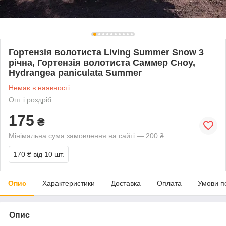
Гортензія волотиста Living Summer Snow 3
річна, Гортензія волотиста Саммер Сноу,
Hydrangea paniculata Summer
Немає в наявності
Опт і роздріб
175
₴
Мінімальна сума замовлення на сайті — 200 ₴
170 ₴
від 10 шт.
Опис
Характеристики
Доставка
Оплата
Умови п
Опис