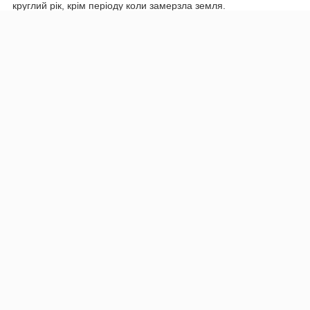
круглий рік, крім періоду коли замерзла земля.
ДЕТАЛЬНИЙ ОПИС
Приховати
Характеристики
Основні
Країна виробник
Україна
Висота рослин
Карликові
Життєва форма
Декоративний чагарник
Рід рослини
Гортензія
Спосіб упаковки
Закрита коренева система
Листя взимку
Листопадні
Вид крони
Кущова
Вік саджанця
2-во річний