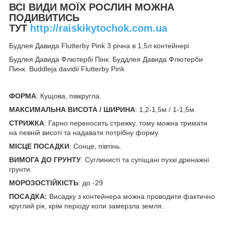
ВСІ ВИДИ МОЇХ РОСЛИН МОЖНА
ПОДИВИТИСЬ
ТУТ
http://raiskikytochok.com.ua
Будлея Давида Flutterby Pink 3 річна в 1,5л контейнері
Будлея Давида Флютербі Пінк. Буддлея Давида Флютерби
Пинк. Buddleja davidii Flutterby Pink
ФОРМА
: Кущова, півкругла.
МАКСИМАЛЬНА ВИСОТА / ШИРИНА
: 1,2-1,5м / 1-1,5м.
СТРИЖКА
: Гарно переносить стрижку, тому можна тримати
на певній висоті та надавати потрібну форму.
МІСЦЕ ПОСАДКИ
: Сонце, півтінь.
ВИМОГА ДО ГРУНТУ
: Суглинисті та супіщані пухкі дренажні
грунти.
МОРОЗОСТІЙКІСТЬ
: до -29
ПОСАДКА:
Висадку з контейнера можна проводити фактично
круглий рік, крім періоду коли замерзла земля.