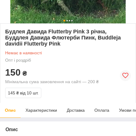
Будлея Давида Flutterby Pink 3 річна,
Буддлея Давида Флютерби Пинк, Buddleja
davidii Flutterby Pink
Немає в наявності
Опт і роздріб
150
₴
Мінімальна сума замовлення на сайті — 200 ₴
145 ₴
від 10 шт.
Опис
Характеристики
Доставка
Оплата
Умови п
Опис