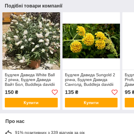
Подібні товари компанії
Будлея Давида White Ball
Будлея Давида Sungold 2
Будл
2 річна, Будлея Давида
річна, Будлея Давида
Prof
Вайт Бол, Buddleja davidii
Санголд, Buddleja davidii
Дав
White Ball
Sungold
Budd
150
135
95
₴
₴
Prof
Купити
Купити
Про нас
91% позитивних з 339 відгуків за рік