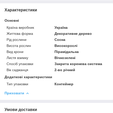
Характеристики
Основні
Країна виробник
Україна
Життєва форма
Декоративне дерево
Рід рослини
Сосна
Висота рослин
Високорослі
Вид крони
Пірамідальна
Листя взимку
Вічнозелені
Спосіб упаковки
Закрита коренева система
Вік саджанця
2-во річний
Додаткові характеристики
Тип упаковки
Контейнер
Приховати
Умови доставки