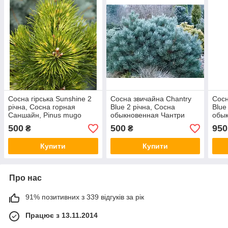
Сосна гірська Sunshine 2
Сосна звичайна Chantry
Сосн
річна, Сосна горная
Blue 2 річна, Сосна
Blue
Саншайн, Pinus mugo
обыкновенная Чантри
обык
Sunshine
Блю, Pinus sylvestris
Блю,
500
500
950
₴
₴
Chantry Blue
Chan
Купити
Купити
Про нас
91% позитивних з 339 відгуків за рік
Працює з 13.11.2014