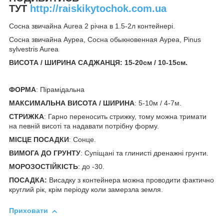
ТУТ
http://raiskikytochok.com.ua
Сосна звичайна Aurea 2 річна в 1.5-2л контейнері.
Сосна звичайна Ауреа, Сосна обыкновенная Ауреа, Pinus
sylvestris Aurea
ВИСОТА / ШИРИНА САДЖАНЦЯ: 15-20см / 10-15см
.
ФОРМА
: Пірамідальна
МАКСИМАЛЬНА ВИСОТА / ШИРИНА
: 5-10м / 4-7м.
СТРИЖКА
: Гарно переносить стрижку, тому можна тримати
на певній висоті та надавати потрібну форму.
МІСЦЕ ПОСАДКИ
: Сонце.
ВИМОГА ДО ГРУНТУ
: Супіщані та глинисті дренажні грунти.
МОРОЗОСТІЙКІСТЬ
: до -30.
ПОСАДКА:
Висадку з контейнера можна проводити фактично
круглий рік, крім періоду коли замерзла земля.
Приховати