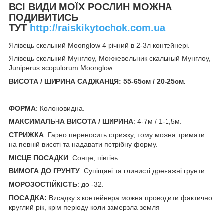
ВСІ ВИДИ МОЇХ РОСЛИН МОЖНА
ПОДИВИТИСЬ
ТУТ
http://raiskikytochok.com.ua
Ялівець скельний Moonglow 4 річний в 2-3л контейнері.
Ялівець скельний Мунглоу, Можжевельник скальный Мунглоу,
Juniperus scopulorum Moonglow
ВИСОТА / ШИРИНА САДЖАНЦЯ: 55-65
см / 20-25см.
ФОРМА
: Колоновидна.
МАКСИМАЛЬНА ВИСОТА / ШИРИНА
: 4-7м / 1-1,5м.
СТРИЖКА
: Гарно переносить стрижку, тому можна тримати
на певній висоті та надавати потрібну форму.
МІСЦЕ ПОСАДКИ
: Сонце, півтінь.
ВИМОГА ДО ГРУНТУ
: Супіщані та глинисті дренажні грунти.
МОРОЗОСТІЙКІСТЬ
: до -32.
ПОСАДКА:
Висадку з контейнера можна проводити фактично
круглий рік, крім періоду коли замерзла земля
.