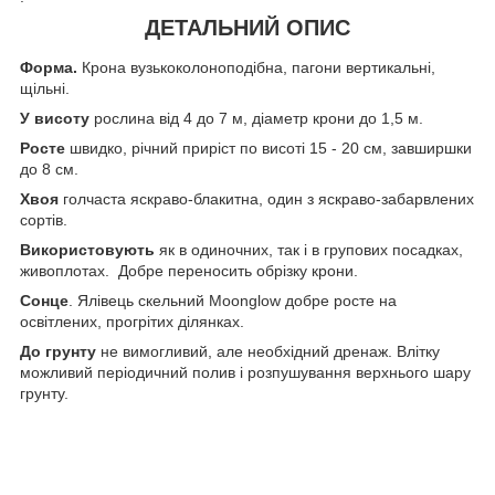
ДЕТАЛЬНИЙ ОПИС
Форма.
Крона вузькоколоноподібна, пагони вертикальні,
щільні.
У висоту
рослина від 4 до 7 м, діаметр крони до 1,5 м.
Росте
швидко, річний приріст по висоті 15 - 20 см, завширшки
до 8 см.
Хвоя
голчаста яскраво-блакитна, один з яскраво-забарвлених
сортів.
Використовують
як в одиночних, так і в групових посадках,
живоплотах. Добре переносить обрізку крони.
Сонце
. Ялівець скельний Moonglow добре росте на
освітлених, прогрітих ділянках.
До грунту
не вимогливий, але необхідний дренаж. Влітку
можливий періодичний полив і розпушування верхнього шару
грунту.