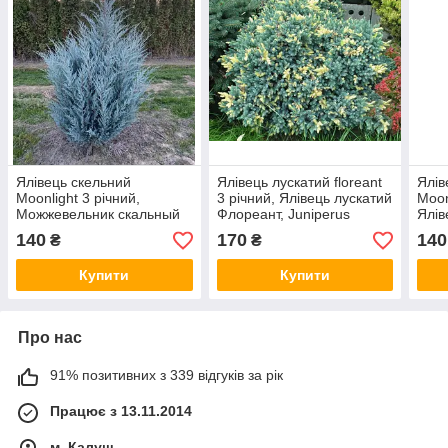
Ялівець скельний
Ялівець лускатий floreant
Ялів
Moonlight 3 річний,
3 річний, Ялівець лускатий
Moon
Можжевельник скальный
Флореант, Juniperus
Ялів
Мунлайт, Juniperus
squamata floreant
Мунг
140
170
140
₴
₴
scopulorum Moonlight
scop
Купити
Купити
Про нас
91% позитивних з 339 відгуків за рік
Працює з 13.11.2014
м. Калуш