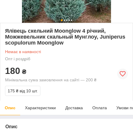
Ялівець скельний Moonglow 4 річний,
Можжевельник скальный Мунглоу, Juniperus
scopulorum Moonglow
Немає в наявності
Опт і роздріб
180
₴
Мінімальна сума замовлення на сайті — 200 ₴
175 ₴
від 10 шт.
Опис
Характеристики
Доставка
Оплата
Умови п
Опис