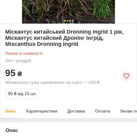
Міскантус китайський Dronning Ingrid 1 рік,
Міскантус китайский Дронінг Інгрід,
Miscanthus Dronning Ingrid
Немає в наявності
Опт і роздріб
95
₴
Мінімальна сума замовлення на сайті — 200 ₴
90 ₴
від 10 шт.
Опис
Характеристики
Доставка
Оплата
Умови п
Опис