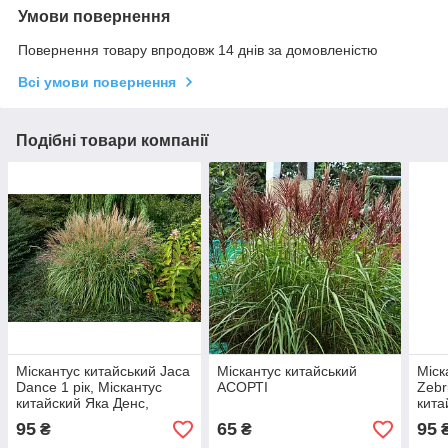
Умови повернення
Повернення товару впродовж 14 днів за домовленістю
Всі умови повернення
Подібні товари компанії
Міскантус китайський Jaca
Міскантус китайський
Міск
Dance 1 рік, Міскантус
АСОРТІ
Zebr
китайский Яка Денс,
кита
Miscanthus sinensis Jaca
Misc
95
65
95
₴
₴
Dance
Zebr