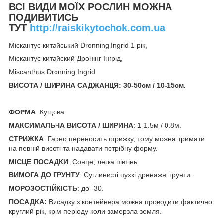
ВСІ ВИДИ МОЇХ РОСЛИН МОЖНА
ПОДИВИТИСЬ
ТУТ
http://raiskikytochok.com.ua
Міскантус китайський Dronning Ingrid 1 рік,
Міскантус китайский Дронінг Інгрід,
Miscanthus Dronning Ingrid
ВИСОТА / ШИРИНА САДЖАНЦЯ: 30-50см / 10-15см.
ФОРМА
: Кущова.
МАКСИМАЛЬНА ВИСОТА / ШИРИНА
: 1-1.5м / 0.8м.
СТРИЖКА
: Гарно переносить стрижку, тому можна тримати
на певній висоті та надавати потрібну форму.
МІСЦЕ ПОСАДКИ
: Сонце, легка півтінь.
ВИМОГА ДО ГРУНТУ
: Суглинисті пухкі дренажні грунти.
МОРОЗОСТІЙКІСТЬ
: до -30.
ПОСАДКА:
Висадку з контейнера можна проводити фактично
круглий рік, крім періоду коли замерзла земля.