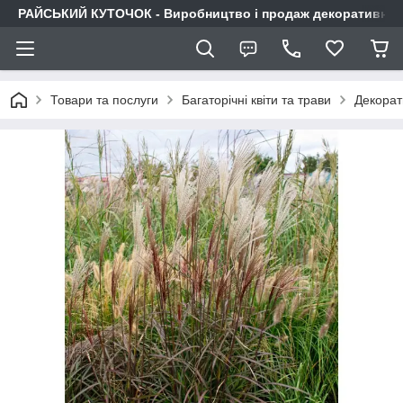
РАЙСЬКИЙ КУТОЧОК - Виробництво і продаж декоративних р
Товари та послуги
Багаторічні квіти та трави
Декорат