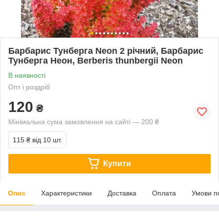
Барбарис Тунберга Neon 2 річний, Барбарис
Тунберга Неон, Berberis thunbergii Neon
В наявності
Опт і роздріб
120
₴
Мінімальна сума замовлення на сайті — 200 ₴
115 ₴
від 10 шт.
Купити
Опис
Характеристики
Доставка
Оплата
Умови п