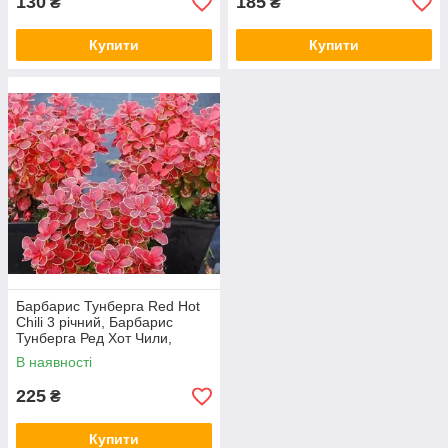
130
185
₴
₴
Купити
Купити
Барбарис Тунберга Red Hot
Chili 3 річний, Барбарис
Тунберга Ред Хот Чили,
Berberis thunbergii Red Hot
В наявності
Chili
225
₴
Купити