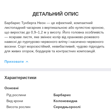
ДЕТАЛЬНИЙ ОПИС
Барбарис Тунберга Неон — це ефектний, компактний
листопадний чагарник з вертикальною або кулястою кроною,
що виростає до 0,9–1,2 м у висоту. Його головна особливість
— яскраве листя, яке змінює колір від оранжево-рожевого
навесні до пурпурово-червоного влітку і насичено-червоного
восени. Сорт морозостійкий, невибагливий, чудово підходить
для живих огорож, бордюрів та контрастних композицій.
Приховати
Характеристики
Основні
Рід рослини
Барбарис
Вид крони
Колоновидна
Висота рослин
Середньорослі