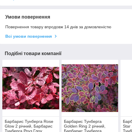
Умови повернення
Повернення товару впродовж 14 днів за домовленістю
Всі умови повернення
Подібні товари компанії
Барбарис Тунберга Rose
Барбарис Тунберга
Барб
Glow 2 річний, Барбарис
Golden Ring 2 річний,
Star
Тунберга Роуз Глоу,
Барбарис Тунберга
Тунб