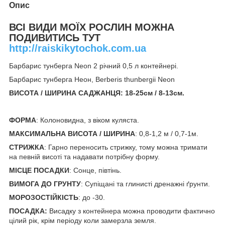
Опис
ВСІ ВИДИ МОЇХ РОСЛИН МОЖНА
ПОДИВИТИСЬ ТУТ
http://raiskikytochok.com.ua
Барбарис тунберга Neon 2 річний 0,5 л контейнері.
Барбарис тунберга Неон, Berberis thunbergii Neon
ВИСОТА / ШИРИНА САДЖАНЦЯ: 18-25см / 8-13см.
ФОРМА
: Колоновидна, з віком куляста.
МАКСИМАЛЬНА ВИСОТА / ШИРИНА
: 0,8-1,2 м / 0,7-1м.
СТРИЖКА
: Гарно переносить стрижку, тому можна тримати
на певній висоті та надавати потрібну форму.
МІСЦЕ ПОСАДКИ
: Сонце, півтінь.
ВИМОГА ДО ГРУНТУ
: Супіщані та глинисті дренажні ґрунти.
МОРОЗОСТІЙКІСТЬ
: до -30.
ПОСАДКА:
Висадку з контейнера можна проводити фактично
цілий рік, крім періоду коли замерзла земля.