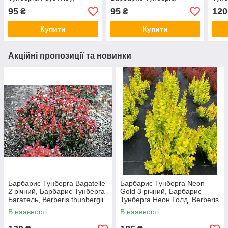
Berberis thunbergii Rose
Голден Ринг, Berberis
Berb
95
95
120
₴
₴
Glow
thunbergii Golden Ring
Star
Купити
Купити
Акційні пропозиції та новинки
Барбарис Тунберга Bagatelle
Барбарис Тунберга Neon
2 річний, Барбарис Тунберга
Gold 3 річний, Барбарис
Багатель, Berberis thunbergii
Тунберга Неон Голд, Berberis
Bagatelle
thunbergii Neon
В наявності
В наявності