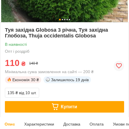
Туя західна Globosa 3 річна, Туя західна
Глобоза, Thuja occidentalis Globosa
В наявності
Опт і роздріб
110
₴
140 ₴
Мінімальна сума замовлення на сайті — 200 ₴
Економія
30 ₴
Залишилось
19 днів
135 ₴
від 10 шт.
Купити
Опис
Характеристики
Доставка
Оплата
Умови п