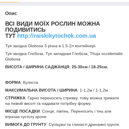
Опис
ВСІ ВИДИ МОЇХ РОСЛИН МОЖНА
ПОДИВИТИСЬ
ТУТ
http://raiskikytochok.com.ua
Туя західна Globosa 3 річна в 1.5-2л контейнері.
Туя західна Глобоза, Туя западная Глобоза, Thuja occidentalis
Globosa
ВИСОТА / ШИРИНА САДЖАНЦЯ: 25-30см / 18-25см.
ФОРМА
: Куляста.
МАКСИМАЛЬНА ВИСОТА / ШИРИНА
: 1-1,2м / 1-1,2м.
СТРИЖКА
: Гарно переносить стрижку, тому можна тримати
на певній висоті та надавати потрібну форму.
МІСЦЕ ПОСАДКИ
: Сонце, півтінь. Переносить і тінь але
втрачає густоту крони.
ВИМОГА ДО ГРУНТУ
: Супіщані та глинисті дренажні грунти.