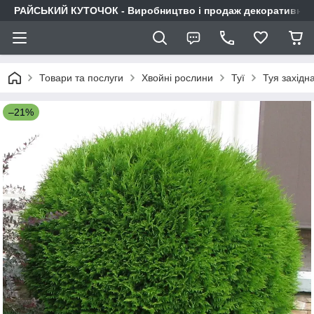
РАЙСЬКИЙ КУТОЧОК - Виробництво і продаж декоративних р
Товари та послуги
Хвойні рослини
Туї
Туя західна
–21%