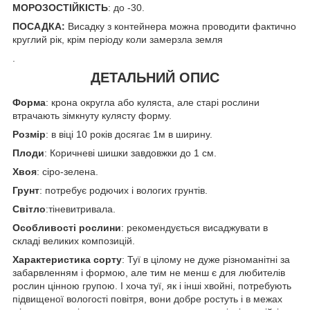
МОРОЗОСТІЙКІСТЬ
: до -30.
ПОСАДКА:
Висадку з контейнера можна проводити фактично
круглий рік, крім періоду коли замерзла земля
.
ДЕТАЛЬНИЙ ОПИС
Форма
: крона округла або куляста, але старі рослини
втрачають зімкнуту кулясту форму.
Розмір
: в віці 10 років досягає 1м в ширину.
Плоди
: Коричневі шишки завдовжки до 1 см.
Хвоя
: сіро-зелена.
Грунт
: потребує родючих і вологих грунтів.
Світло
:тіневитривала.
Особливості рослини
: рекомендується висаджувати в
складі великих композицій.
Характеристика сорту
: Туї в цілому не дуже різноманітні за
забарвленням і формою, але тим не менш є для любителів
рослин цінною групою. І хоча туї, як і інші хвойні, потребують
підвищеної вологості повітря, вони добре ростуть і в межах