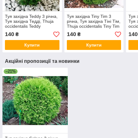
Туя західна Teddy 3 річна,
Туя західна Tiny Tim 3
Туя 
Туя західна Тедді, Thuja
річна, Туя західна Тіні Тім,
Туя 
occidentalis Teddy
Thuja occidentalis Tiny Tim
occi
140
140
140
₴
₴
Купити
Купити
Акційні пропозиції та новинки
–21%