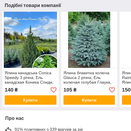
Подібні товари компанії
Ялина канадська Conica
Ялина блакитна колюча
Ялин
Speedy 3 річна, Ель
Glauca 2 річна, Ель
Rain
канадская Коника Спиди,
колючая голубая Глаука,
Ялин
Picea glauca Conica
Picea pungens Glauca
Рейн
140
105
150
₴
₴
Speedy
glau
Купити
Купити
Про нас
91% позитивних з 339 відгуків за рік