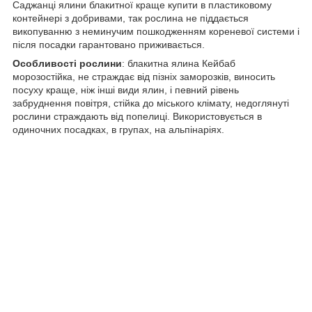
Саджанці ялини блакитної краще купити в пластиковому
контейнері з добривами, так рослина не піддається
викопуванню з неминучим пошкодженням кореневої системи і
після посадки гарантовано приживається.
Особливості рослини
: блакитна ялина Кейбаб
морозостійка, не страждає від пізніх заморозків, виносить
посуху краще, ніж інші види ялин, і певний рівень
забруднення повітря, стійка до міського клімату, недоглянуті
рослини страждають від попелиці. Використовується в
одиночних посадках, в групах, на альпінаріях.