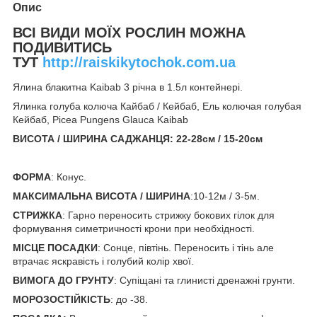
Опис
ВСІ ВИДИ МОЇХ РОСЛИН МОЖНА
ПОДИВИТИСЬ
ТУТ
http://raiskikytochok.com.ua
Ялина блакитна Kaibab 3 річна в 1.5л контейнері.
Ялинка голуба колюча Кайбаб / Кейбаб, Ель колючая голубая
Кейбаб, Picea Pungens Glauca Kaibab
ВИСОТА / ШИРИНА САДЖАНЦЯ:
22-28см / 15-20см
ФОРМА
: Конус.
МАКСИМАЛЬНА ВИСОТА / ШИРИНА
:10-12м / 3-5м.
СТРИЖКА
: Гарно переносить стрижку бокових гілок для
формування симетричності крони при необхідності.
МІСЦЕ ПОСАДКИ
: Сонце, півтінь. Переносить і тінь але
втрачає яскравість і голубий колір хвої.
ВИМОГА ДО ГРУНТУ
: Супіщані та глинисті дренажні грунти.
МОРОЗОСТІЙКІСТЬ
: до -38.