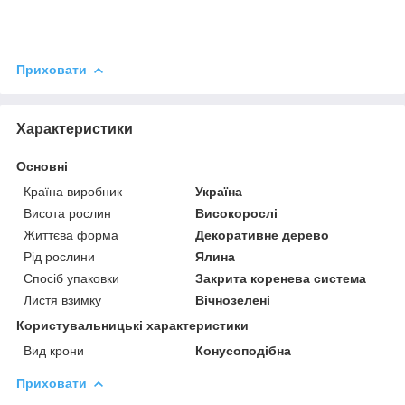
Приховати
Характеристики
Основні
Країна виробник
Україна
Висота рослин
Високорослі
Життєва форма
Декоративне дерево
Рід рослини
Ялина
Спосіб упаковки
Закрита коренева система
Листя взимку
Вічнозелені
Користувальницькі характеристики
Вид крони
Конусоподібна
Приховати