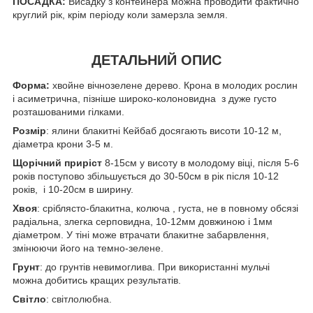
ПОСАДКА:
Висадку з контейнера можна проводити фактично
круглий рік, крім періоду коли замерзла земля.
ДЕТАЛЬНИЙ ОПИС
Форма:
хвойне вічнозелене дерево. Крона в молодих рослин
і асиметрична, пізніше широко-колоновидна з дуже густо
розташованими гілками.
Розмір
: ялини блакитні Кейбаб досягають висоти 10-12 м,
діаметра крони 3-5 м.
Щорічний приріст
8-15см у висоту в молодому віці, після 5-6
років поступово збільшується до 30-50см в рік після 10-12
років, і 10-20см в ширину.
Хвоя
: сріблясто-блакитна, колюча , густа, не в повному обсязі
радіальна, злегка серповидна, 10-12мм довжиною і 1мм
діаметром. У тіні може втрачати блакитне забарвлення,
змінюючи його на темно-зелене.
Грунт
: до грунтів невимоглива. При використанні мульчі
можна добитись кращих результатів.
Світло
: світлолюбна.