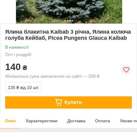
Ялина блакитна Kaibab 3 річна, Ялина колюча
голуба Кейбаб, Picea Pungens Glauca Kaibab
В наявності
Опт і роздріб
140
₴
Мінімальна сума замовлення на сайті — 200 ₴
135 ₴
від 10 шт.
Купити
Опис
Характеристики
Доставка
Оплата
Умови п