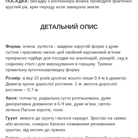
ПОСАДКА:
Висадку з контейнера можна проводити фактично
круглий рік, крім періоду коли замерзла земля.
ДЕТАЛЬНИЙ ОПИС
Форма
: ялина куляста - завдяки округлій формі з дуже
густою і красивою хвоєю цей хвойний карликовий м'ячик
прекрасно підійде для посадки на альпінарій, рокарій, сад в
східному стилі і для вирощування в горщику. Тримає
правильну куполошаровидну форму.
Розмір
: в віці 10 років досягає всього лише 0,4 м в діаметрі.
Діаметр крони дорослої рослини- 1 м ,висота дорослої
рослини – 0,7 м.
Хвоя:
голчаста, радіальна,густо розташована, дуже
декоративна довжиною в 6-9 мм, дуже м'яка, світло-
зелена.Пагони короткі, тонкі.
Грунт
: вимоги до грунту і вологи середні. Зростає на свіжих
або вологих, помірно багатих поживними речовинами
грунтах, від кислих до лужних.
Світло
: щільніша і яскравіша на сонці. Світлолюбна, виносить