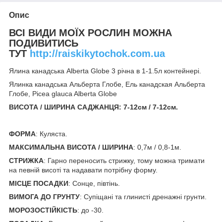
Опис
ВСІ ВИДИ МОЇХ РОСЛИН МОЖНА
ПОДИВИТИСЬ
ТУТ
http://raiskikytochok.com.ua
Ялина канадська Alberta Globe 3 річна в 1-1.5л контейнері.
Ялинка канадська Альберта Глобе, Ель канадская Альберта
Глобе, Picea glauca Alberta Globe
ВИСОТА / ШИРИНА САДЖАНЦЯ: 7
-12см / 7-12см.
ФОРМА
: Куляста.
МАКСИМАЛЬНА ВИСОТА / ШИРИНА
: 0,7м / 0,8-1м.
СТРИЖКА
: Гарно переносить стрижку, тому можна тримати
на певній висоті та надавати потрібну форму.
МІСЦЕ ПОСАДКИ
: Сонце, півтінь.
ВИМОГА ДО ГРУНТУ
: Супіщані та глинисті дренажні грунти.
МОРОЗОСТІЙКІСТЬ
: до -30.