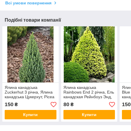
Всі умови повернення
Подібні товари компанії
Ялина канадська
Ялина канадська
Ялин
Zuckerhut 3 річна, Ялина
Rainbows End 2 річна, Ель
Blue
канадська Цукерхут, Picea
канадская Рейнбоуз Энд,
кана
glauca Zuckerhut
Picea glauca Rainbow's
Санд
150
80
150
₴
₴
End
glau
Купити
Купити