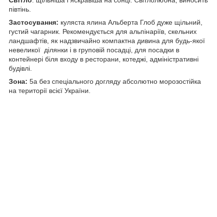
півтінь.
Застосування:
куляста ялина Альберта Глоб дуже щільний,
густий чагарник. Рекомендується для альпінаріїв, скельних
ландшафтів, як надзвичайно компактна дивина для будь-якої
невеликої ділянки і в груповій посадці, для посадки в
контейнері біля входу в ресторани, котеджі, адміністративні
будівлі.
Зона:
5a без спеціального догляду абсолютно морозостійка
на території всієї України.