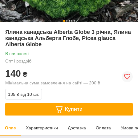
Ялина канадська Alberta Globe 3 річна, Ялина
канадська Альберта Глобе, Picea glauca
Alberta Globe
В наявності
Опт і роздріб
140
₴
Мінімальна сума замовлення на сайті — 200 ₴
135 ₴
від 10 шт.
Купити
Опис
Характеристики
Доставка
Оплата
Умови п