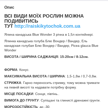
Опис
ВСІ ВИДИ МОЇХ РОСЛИН МОЖНА
ПОДИВИТИСЬ
ТУТ
http://raiskikytochok.com.ua
Ялина канадська Blue Wonder 3 річна в 1,5л контейнері.
Ялинка канадська голуба Блю Вондер / Вандер, Ель
канадская голубая Блю Вондер / Вандер, Picea glauca Blue
Wonder
ВИСОТА / ШИРИНА САДЖАНЦЯ:
15-20см / 8-12см.
ФОРМА
: Конус.
МАКСИМАЛЬНА ВИСОТА / ШИРИНА
: 1,5-1,8м / 0,7-0,8м.
СТРИЖКА
: Гарно переносить стрижку, тому можна тримати
на певній висоті та надавати потрібну форму.
МІСЦЕ ПОСАДКИ
: Сонце, півтінь..
ВИМОГА ДО ГРУНТУ
: Супіщані та глинисті дренажні грунти.
МОРОЗОСТІЙКІСТЬ
: до -30.