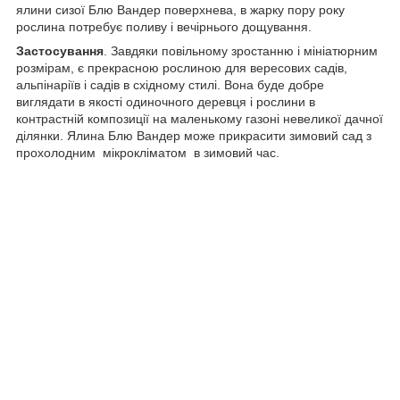
ялини сизої Блю Вандер поверхнева, в жарку пору року
рослина потребує поливу і вечірнього дощування.
Застосування
. Завдяки повільному зростанню і мініатюрним
розмірам, є прекрасною рослиною для вересових садів,
альпінаріїв і садів в східному стилі. Вона буде добре
виглядати в якості одиночного деревця і рослини в
контрастній композиції на маленькому газоні невеликої дачної
ділянки. Ялина Блю Вандер може прикрасити зимовий сад з
прохолодним мікрокліматом в зимовий час.