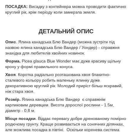
ПОСАДКА:
Висадку з контейнера можна проводити фактично
круглий рік, крім періоду коли замерзла земля.
ДЕТАЛЬНИЙ ОПИС
Опис
. Ялина канадська Блю Вандер (можна зустріти під
назвою ялина канадська Блю Вандер / Уондер) - справжня
знахідка для любителів хвойних новинок.
Форма.
Picea glauca Blue Wonder має дуже красиву щільну
крону у формі правильного конуса.
Хвоя
. Коротка радіально розташована хвоя блакитно-
сталевого кольору робить маленьку ялинку дуже
декоративною круглий рік. Молодий приріст більш яскравий,
ніж стара хвоя.
Розмір.
Ялина канадська Блю Вандер є справжнім
карликовим деревцем. Висота дорослої рослини - 1.5м,
діаметр - 0,8 м.
Місце посадки
. Віддає перевагу добре дренованому помірно
родючому грунту. Краще розвивається на сонячних ділянках,
але можлива посадка в півтіні. Оскільки коренева система