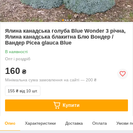
Ялина канадська голуба Blue Wonder 3 річна,
Ялина канадська блакитна Блю Вондер /
Вандер Picea glauca Blue
В наявності
Опт і роздріб
160
₴
Мінімальна сума замовлення на сайті — 200 ₴
155 ₴
від 10 шт.
Купити
Опис
Характеристики
Доставка
Оплата
Умови п