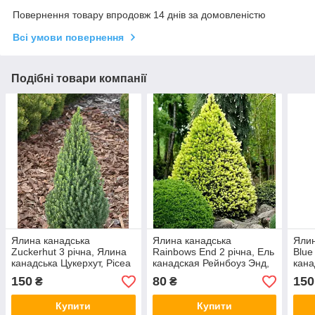
Повернення товару впродовж 14 днів за домовленістю
Всі умови повернення
Подібні товари компанії
Ялина канадська
Ялина канадська
Ялин
Zuckerhut 3 річна, Ялина
Rainbows End 2 річна, Ель
Blue
канадська Цукерхут, Picea
канадская Рейнбоуз Энд,
кана
glauca Zuckerhut
Picea glauca Rainbow's
Санд
150
80
150
₴
₴
End
glau
Купити
Купити