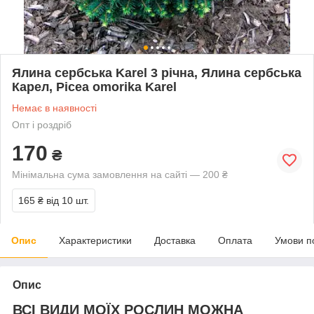
Ялина сербська Karel 3 річна, Ялина сербська
Карел, Picea omorika Karel
Немає в наявності
Опт і роздріб
170
₴
Мінімальна сума замовлення на сайті — 200 ₴
165 ₴
від 10 шт.
Опис
Характеристики
Доставка
Оплата
Умови п
Опис
ВСІ ВИДИ МОЇХ РОСЛИН МОЖНА