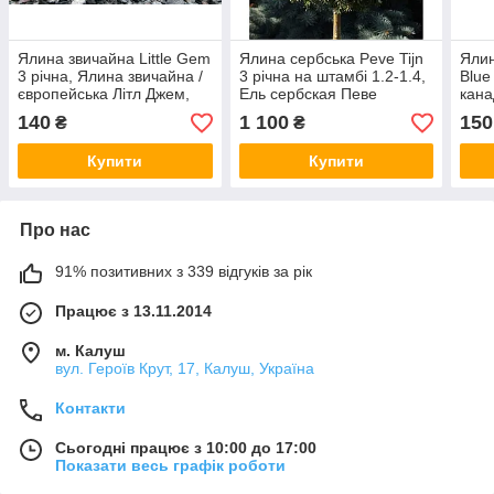
Ялина звичайна Little Gem
Ялина сербська Peve Tijn
Ялин
3 річна, Ялина звичайна /
3 річна на штамбі 1.2-1.4,
Blue
європейська Літл Джем,
Ель сербская Певе
кана
Picea abies Little Gem
Тиджин на штамбе Picea
Санд
140
1 100
150
₴
₴
omorika Peve Tijn
glau
Купити
Купити
Про нас
91% позитивних з 339 відгуків за рік
Працює з 13.11.2014
м. Калуш
вул. Героїв Крут, 17, Калуш, Україна
Контакти
Сьогодні працює з 10:00 до 17:00
Показати весь графік роботи