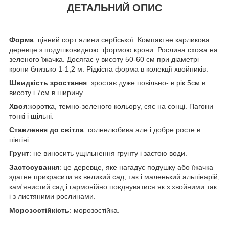
ДЕТАЛЬНИЙ ОПИС
Форма
: цінний сорт ялини сербської. Компактне карликова
деревце з подушковидною формою крони. Рослина схожа на
зеленого їжачка. Досягає у висоту 50-60 см при діаметрі
крони близько 1-1,2 м. Рідкісна форма в колекції хвойників.
Швидкість зростання
: зростає дуже повільно- в рік 5см в
висоту і 7см в ширину.
Хвоя
:коротка, темно-зеленого кольору, сяє на сонці. Пагони
тонкі і щільні.
Ставлення до світла
: солнелюбива але і добре росте в
півтіні.
Грунт
: не виносить ущільнення грунту і застою води.
Застосування
: це деревце, яке нагадує подушку або їжачка
здатне прикрасити як великий сад, так і маленький альпінарій,
кам'янистий сад і гармонійно поєднуватися як з хвойними так
і з листяними рослинами.
Морозостійкість
: морозостійка.