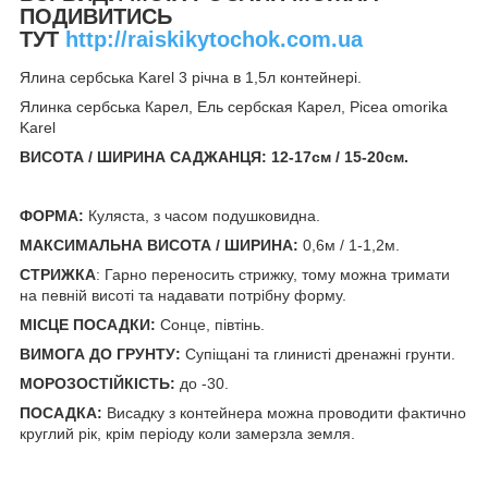
ПОДИВИТИСЬ
ТУТ
http://raiskikytochok.com.ua
Ялина сербська Karel 3 річна в 1,5л контейнері.
Ялинка сербська Карел, Ель сербская Карел, Picea omorika
Karel
ВИСОТА / ШИРИНА САДЖАНЦЯ: 12-17см / 15-20см.
ФОРМА:
Куляста, з часом подушковидна.
МАКСИМАЛЬНА ВИСОТА / ШИРИНА:
0,6м / 1-1,2м.
СТРИЖКА
: Гарно переносить стрижку, тому можна тримати
на певній висоті та надавати потрібну форму.
МІСЦЕ ПОСАДКИ:
Сонце, півтінь.
ВИМОГА ДО ГРУНТУ:
Супіщані та глинисті дренажні грунти.
МОРОЗОСТІЙКІСТЬ:
до -30.
ПОСАДКА:
Висадку з контейнера можна проводити фактично
круглий рік, крім періоду коли замерзла земля.