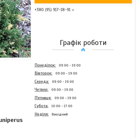
+380 (95) 917-18-91
Графік роботи
Понеділок
09:00
19:00
Вівторок
09:00
19:00
Середа
09:00
19:00
Четвер
09:00
19:00
Пʼятниця
09:00
19:00
Субота
10:00
17:00
Неділя
Вихідний
uniperus