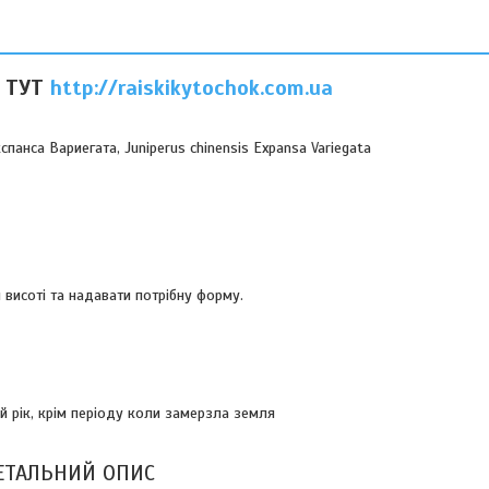
 ТУТ
http://raiskikytochok.com.ua
анса Вариегата, Juniperus chinensis Expansa Variegata
 висоті та надавати потрібну форму.
 рік, крім періоду коли замерзла земля
ЕТАЛЬНИЙ ОПИС