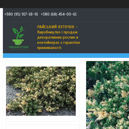
+380 (95) 917-18-91
+380 (68) 454-00-61
РАЙСЬКИЙ КУТОЧОК -
Виробництво і продаж
декоративних рослин в
контейнерах з гарантією
приживаності.