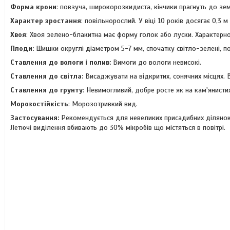
Форма крони
: повзуча, широкорозкидиста, кінчики прагнуть до зем
Характер зростання
: повільнорослий. У віці 10 років досягає 0,3 м
Хвоя
: Хвоя зелено-блакитна має форму голок або луски. Характерно
Плоди:
Шишки округлі діаметром 5-7 мм, спочатку світло-зелені, п
Ставлення до вологи і полив:
Вимоги до вологи невисокі.
Ставлення до світла:
Висаджувати на відкритих, сонячних місцях. В
Ставлення до грунту
: Невимогливий, добре росте як на кам'янистих
Морозостійкість
: Морозотривкий вид.
Застосування:
Рекомендується для невеликих присадибних ділянок, 
Летючі виділення вбивають до 30% мікробів що містяться в повітрі.