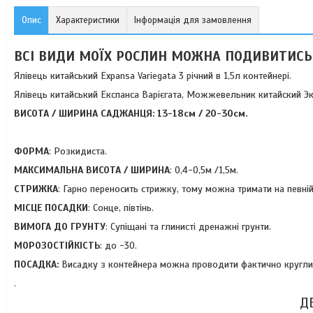
Опис
Характеристики
Інформація для замовлення
ВСІ ВИДИ МОЇХ РОСЛИН МОЖНА ПОДИВИТИСЬ
Ялівець китайський Expansa Variegata 3 річний в 1,5л контейнері.
Ялівець китайський Експанса Варієгата, Можжевельник китайский Эксп
ВИСОТА / ШИРИНА САДЖАНЦЯ: 13-18
см / 20-30см.
ФОРМА
: Розкидиста.
МАКСИМАЛЬНА ВИСОТА / ШИРИНА
: 0,4-0,5м /1,5м.
СТРИЖКА
: Гарно переносить стрижку, тому можна тримати на певній
МІСЦЕ ПОСАДКИ
: Сонце, півтінь.
ВИМОГА ДО ГРУНТУ
: Супіщані та глинисті дренажні грунти.
МОРОЗОСТІЙКІСТЬ
: до -30.
ПОСАДКА:
Висадку з контейнера можна проводити фактично круглий
.
Д