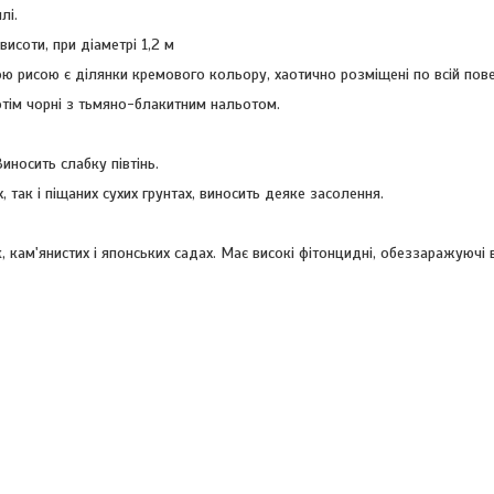
лі.
 висоти, при діаметрі 1,2 м
ю рисою є ділянки кремового кольору, хаотично розміщені по всій пове
отім чорні з тьмяно-блакитним нальотом.
иносить слабку півтінь.
, так і піщаних сухих грунтах, виносить деяке засолення.
кам'янистих і японських садах. Має високі фітонцидні, обеззаражуючі в