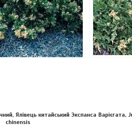
чний, Ялівець китайський Экспанса Варієгата, J
chinensis