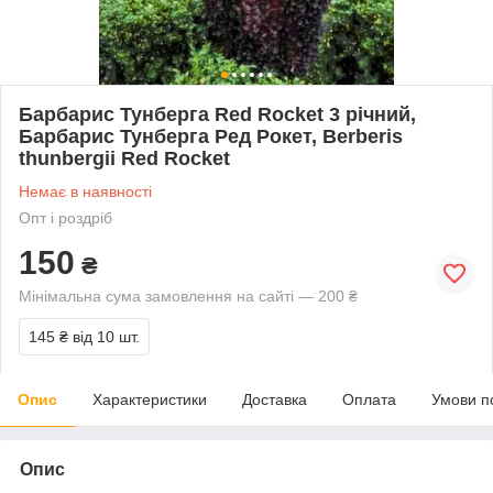
Барбарис Тунберга Red Roсket 3 річний,
Барбарис Тунберга Ред Рокет, Berberis
thunbergii Red Roсket
Немає в наявності
Опт і роздріб
150
₴
Мінімальна сума замовлення на сайті — 200 ₴
145 ₴
від 10 шт.
Опис
Характеристики
Доставка
Оплата
Умови п
Опис