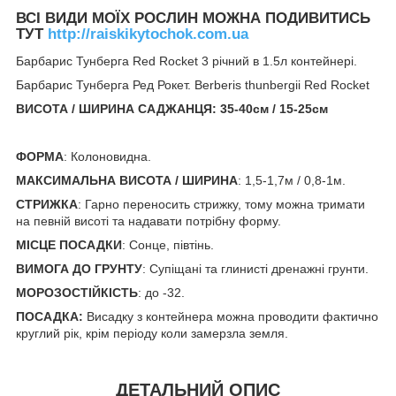
ВСІ ВИДИ МОЇХ РОСЛИН МОЖНА ПОДИВИТИСЬ
ТУТ
http://raiskikytochok.com.ua
Барбарис Тунберга Red Roсket 3 річний в 1.5л контейнері.
Барбарис Тунберга Ред Рокет. Berberis thunbergii Red Roсket
ВИСОТА / ШИРИНА САДЖАНЦЯ: 35-40см / 15-25см
ФОРМА
: Колоновидна.
МАКСИМАЛЬНА ВИСОТА / ШИРИНА
: 1,5-1,7м / 0,8-1м.
СТРИЖКА
: Гарно переносить стрижку, тому можна тримати
на певній висоті та надавати потрібну форму.
МІСЦЕ ПОСАДКИ
: Сонце, півтінь.
ВИМОГА ДО ГРУНТУ
: Супіщані та глинисті дренажні грунти.
МОРОЗОСТІЙКІСТЬ
: до -32.
ПОСАДКА:
Висадку з контейнера можна проводити фактично
круглий рік, крім періоду коли замерзла земля.
ДЕТАЛЬНИЙ ОПИС