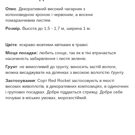
Опис
. Декоративний високий чагарник з
колоновидною кроною і червоним, а восени
помаранчевим листям.
Розмір.
Высота до 1,5 - 1,7 м, ширина 1 м.
Цвіте
: яскраво-жовтими квітками в травні.
Місце посадки:
любить сонце, так як в тіні втрачається
насиченість забарвлення і листя зеленіє.
Грунт
: не вимогливий до грунту, виносить застій вологи,
можна висаджувати на ділянках з високою вологістю ґрунту.
Застосування
: Сорт Red Rocket застосовують в якості
високих живоплотів, в декоративних композиціях, в одиночних
і групових посадках. Добре піддається стрижці. Добре себе
почуває в міських умовах, морозостійкий.