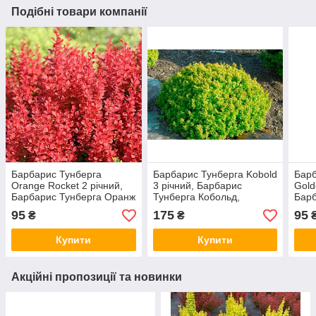
Подібні товари компанії
Барбарис Тунберга
Барбарис Тунберга Kobold
Барб
Оrange Rocket 2 річний,
3 річний, Барбарис
Gold
Барбарис Тунберга Оранж
Тунберга Кобольд,
Барб
Рокет, Berberis thunbergii
Berberis thunbergii Kobold
Голд
95
175
95
₴
₴
Оrange rocket
thun
Купити
Купити
Акційні пропозиції та новинки