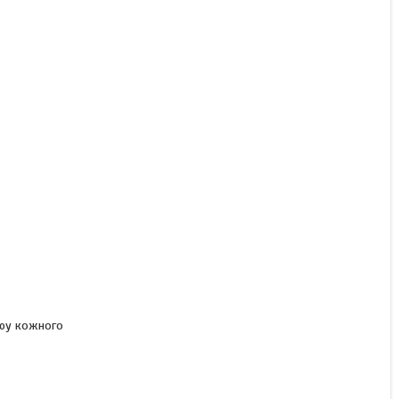
Вереськовідная, Thuja
occidentalis Ericoides
Немає в наявності
105 ₴
оюу кожного