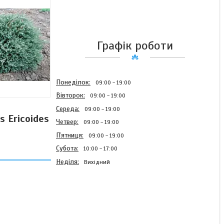
Графік роботи
Понеділок
09:00
19:00
Вівторок
09:00
19:00
Середа
09:00
19:00
s Ericoides
Четвер
09:00
19:00
Пʼятниця
09:00
19:00
Субота
10:00
17:00
Неділя
Вихідний
Туя західна
верескоподібна Ericoides
4 річна , Туя західна