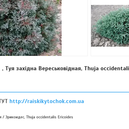
, Туя західна Вереськовідная, Thuja occidentali
ТУТ
http://raiskikytochok.com.ua
/ Эрикоидес, Thuja occidentalis Ericoides