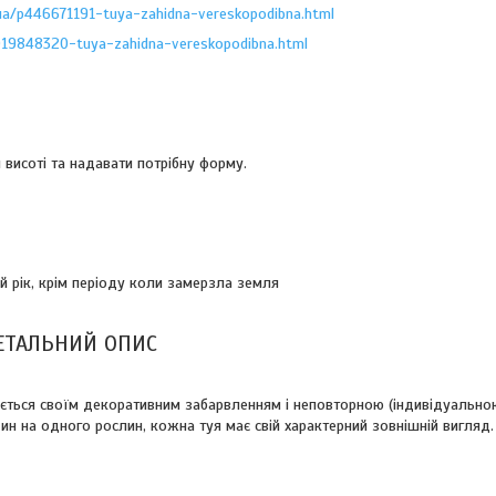
.ua/p446671191-tuya-zahidna-vereskopodibna.html
1019848320-tuya-zahidna-vereskopodibna.html
 висоті та надавати потрібну форму.
 рік, крім періоду коли замерзла земля
ЕТАЛЬНИЙ ОПИС
няється своїм декоративним забарвленням і неповторною (індивідуальн
н на одного рослин, кожна туя має свій характерний зовнішній вигляд.