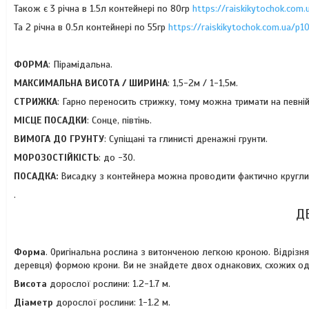
Також є 3 річна в 1.5л контейнері по 80гр
https://raiskikytochok.com
Та 2 річна в 0.5л контейнері по 55гр
https://raiskikytochok.com.ua/p
ФОРМА
: Пірамідальна.
МАКСИМАЛЬНА ВИСОТА / ШИРИНА
: 1,5-2м / 1-1,5м.
СТРИЖКА
: Гарно переносить стрижку, тому можна тримати на певній
МІСЦЕ ПОСАДКИ
: Сонце, півтінь.
ВИМОГА ДО ГРУНТУ
: Супіщані та глинисті дренажні грунти.
МОРОЗОСТІЙКІСТЬ
: до -30.
ПОСАДКА:
Висадку з контейнера можна проводити фактично круглий
.
Д
Форма
. Оригінальна рослина з витонченою легкою кроною. Відріз
деревця) формою крони. Ви не знайдете двох однакових, схожих оди
Висота
дорослої рослини: 1.2-1.7 м.
Діаметр
дорослої рослини: 1-1.2 м.