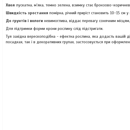
Хвоя
лускатна, м'яка, темно зелена, взимку стає бронзово-коричне
Швидкість зростання
помірна, річний приріст становить 10-15 см у 
До грунтів і вологи
невимоглива, віддає перевагу сонячним місцям, а
Для підтримки форми крони рослину слід підстригати.
Туя західна верескоподібна - ефектна рослина, яка додасть вашій д
посадках, так і в декоративних групах, застосовується при оформленні