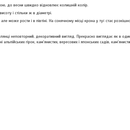
вою, до весни швидко відновлює колишній колір.
висоту і стільки ж в діаметрі.
ле може рости і в півтіні. На сонячному місці крона у туї стає розкішн
ілянці неповторний, декоративний вигляд. Прекрасно виглядає як в оди
 альпійських гірок, кам'янистих, вересових і японських садів, кам'янисти