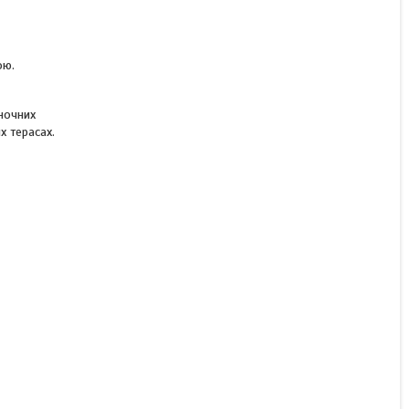
ою.
ночних
х терасах.