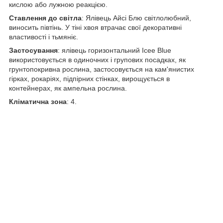
кислою або лужною реакцією.
Ставлення до світла
: Ялівець Айсі Блю світлолюбний,
виносить півтінь. У тіні хвоя втрачає свої декоративні
властивості і тьмяніє.
Застосування
: ялівець горизонтальний Icee Blue
використовується в одиночних і групових посадках, як
грунтопокривна рослина, застосовується на кам'янистих
гірках, рокаріях, підпірних стінках, вирощується в
контейнерах, як ампельна рослина.
Кліматична зона
: 4.