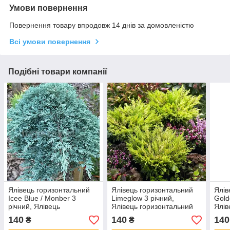
Умови повернення
Повернення товару впродовж 14 днів за домовленістю
Всі умови повернення
Подібні товари компанії
Ялівець горизонтальний
Ялівець горизонтальний
Ялів
Ісее Blue / Monber 3
Limeglow 3 річний,
Gold
річний, Ялівець
Ялівець горизонтальний
Ялів
горизонтальний Айс Блю /
Лаймглоу Juniperus
Голд
140
140
140
₴
₴
Монбер, Juniperus
horizontalis Limeglow
Gold