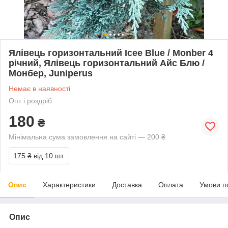
Ялівець горизонтальний Ісее Blue / Monber 4
річний, Ялівець горизонтальний Айс Блю /
Монбер, Juniperus
Немає в наявності
Опт і роздріб
180
₴
Мінімальна сума замовлення на сайті — 200 ₴
175 ₴
від 10 шт.
Опис
Характеристики
Доставка
Оплата
Умови п
Опис