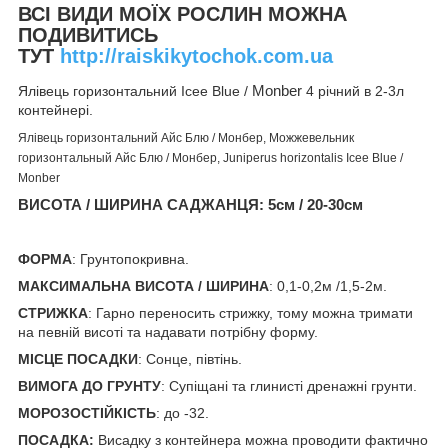
ВСІ ВИДИ МОЇХ РОСЛИН МОЖНА
ПОДИВИТИСЬ
ТУТ
http://raiskikytochok.com.ua
Ялівець горизонтальний Iceе Blue /
Monber
4 річний в 2-3л
контейнері.
Ялівець горизонтальний Айс Блю / Монбер, Можжевельник
горизонтальный Айс Блю / Монбер, Juniperus horizontalis Icee Blue /
Monber
ВИСОТА / ШИРИНА САДЖАНЦЯ: 5
см / 20-30см
ФОРМА
: Грунтопокривна.
МАКСИМАЛЬНА ВИСОТА / ШИРИНА
: 0,1-0,2м /1,5-2м.
СТРИЖКА
: Гарно переносить стрижку, тому можна тримати
на певній висоті та надавати потрібну форму.
МІСЦЕ ПОСАДКИ
: Сонце, півтінь.
ВИМОГА ДО ГРУНТУ
: Супіщані та глинисті дренажні грунти.
МОРОЗОСТІЙКІСТЬ
: до -32.
ПОСАДКА:
Висадку з контейнера можна проводити фактично