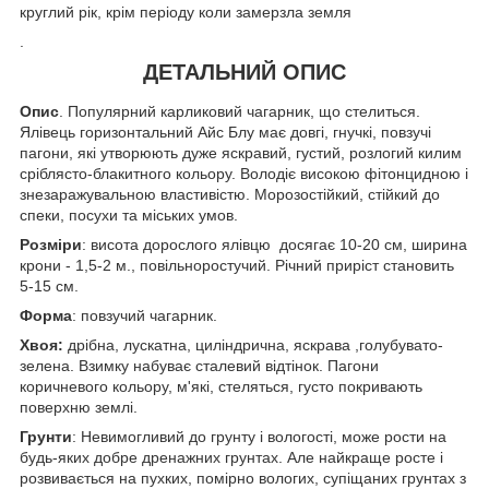
круглий рік, крім періоду коли замерзла земля
.
ДЕТАЛЬНИЙ ОПИС
Опис
. Популярний карликовий чагарник, що стелиться.
Ялівець горизонтальний Айс Блу має довгі, гнучкі, повзучі
пагони, які утворюють дуже яскравий, густий, розлогий килим
сріблясто-блакитного кольору. Володіє високою фітонцидною і
знезаражувальною властивістю. Морозостійкий, стійкий до
спеки, посухи та міських умов.
Розміри
: висота дорослого ялівцю досягає 10-20 см, ширина
крони - 1,5-2 м., повільноростучий. Річний приріст становить
5-15 см.
Форма
: повзучий чагарник.
Хвоя:
дрібна, лускатна, циліндрична, яскрава ,голубувато-
зелена. Взимку набуває сталевий відтінок. Пагони
коричневого кольору, м'які, стеляться, густо покривають
поверхню землі.
Грунти
: Невимогливий до грунту і вологості, може рости на
будь-яких добре дренажних грунтах. Але найкраще росте і
розвивається на пухких, помірно вологих, супіщаних грунтах з