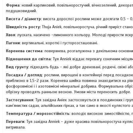
Форма
: новий карликовий, повільноростучий, вічнозелений, декора
подушковидний.
Висота / діаметр
: висота дорослої рослини може досягати 0,5 - 0,
Швидкість росту:
Thuja Aniek, повільноростуча, річний приріст стано
Хвоя
: луската, насичено -лимонного кольору. Молоді прирости яскр
Пагони
: вертикальні, короткі і густорозсташовані.
Коренева система
: поверхнева, розгалужена з декількома основн
Відношення до світла
: Туя Anniek віддає перевагу сонячним місцям
Вид грунту
: підходять будь - які добре дреновані, родючі, свіжі а
Посадка / догляд
: рослини, вирощені в контейнері перед посадко
приблизно в 1,5-2 рази. Коренева шийка повинна знаходитися на рі
фосфоровмісні і і азотовмісні мінеральні добрива. Формувальна обріз
обрізку проводять ранньою весною. Умови міста переносить добре.
Застосування
: Туя західна Аніек застосовується в поодиноких і гр
кам'янистих садах, альпійських гірках, а так само в якості кулястого 
Температура / морозостійкість
: володіє високою зимостійкістю, 
Переваги
: Туя західна Anniek - дуже красива повільноростуча куля
витривала.