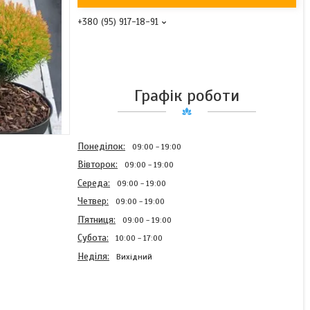
+380 (95) 917-18-91
Графік роботи
Понеділок
09:00
19:00
Вівторок
09:00
19:00
Середа
09:00
19:00
Четвер
09:00
19:00
Пʼятниця
09:00
19:00
Субота
10:00
17:00
Неділя
Вихідний