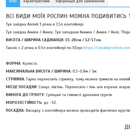
Опис
Характеристики
Інформація для замовлення
ВСІ ВИДИ МОЇХ РОСЛИН МОЖНА ПОДИВИТИСЬ 
Туя західна Anniek 3 річна в 1,5л контейнері.
Туя західна Анніек / Аннєк, Туя западная Анниек / Аниек / Анєк, Thuja 
ВИСОТА / ШИРИНА САДЖАНЦЯ: 15-20
см / 12-17см.
Також є 2 річна в 0.5л контейнері по 65грн
https://raiskikytochok.c
ФОРМА
: Куляста.
МАКСИМАЛЬНА ВИСОТА / ШИРИНА
: 0,5-0,8м / 1м.
СТРИЖКА
: Гарно переносить стрижку, тому можна тримати на певній
МІСЦЕ ПОСАДКИ
: Сонце, півтінь. Переносить і тінь але втрачає яскра
ВИМОГА ДО ГРУНТУ
: Супіщані та глинисті дренажні грунти.
МОРОЗОСТІЙКІСТЬ
: до -32.
ПОСАДКА:
Висадку з контейнера можна проводити фактично круглий 
Д