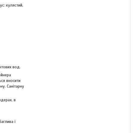
с: кулястий,
нтових вод.
ейнера
ься вносити
ну. Санітарну
рдерах, в
баглива і