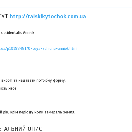
ТУТ
http://raiskikytochok.com.ua
occidentalis Anniek
om.ua/p1019848170-tuya-zahidna-anniek.html
 висоті та надавати потрібну форму.
вість хвої
рік, крім періоду коли замерзла земля.
ЕТАЛЬНИЙ ОПИС