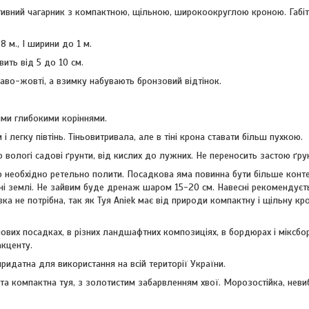
тивний чагарник з компактною, щільною, широкоокруглою кроною. Габіту
8 м., І ширини до 1 м.
вить від 5 до 10 см.
аво-жовті, а взимку набувають бронзовий відтінок.
ими глибокими коріннями.
 і легку півтінь. Тіньовитривала, але в тіні крона ставати більш пухкою.
бо вологі садові ґрунти, від кислих до лужних. Не переносить застою ґру
ю необхідно ретельно полити. Посадкова яма повинна бути більше конт
вні землі. Не зайвим буде дренаж шаром 15-20 см. Навесні рекомендуєт
ка не потрібна, так як Туя Aniek має від природи компактну і щільну кро
упових посадках, в різних ландшафтних композиціях, в бордюрах і міксбо
акценту.
придатна для використання на всій території України.
ста компактна туя, з золотистим забарвленням хвої. Морозостійка, неви