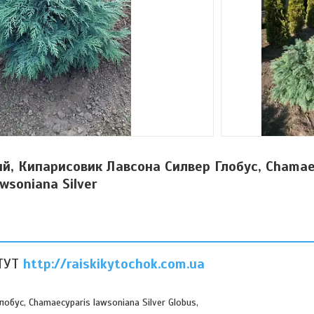
ний, Кипарисовик Лавсона Силвер Глобус, Chamae
awsoniana Silver
ТУТ
http://raiskikytochok.com.ua
бус, Chamaecyparis lawsoniana Silver Globus,