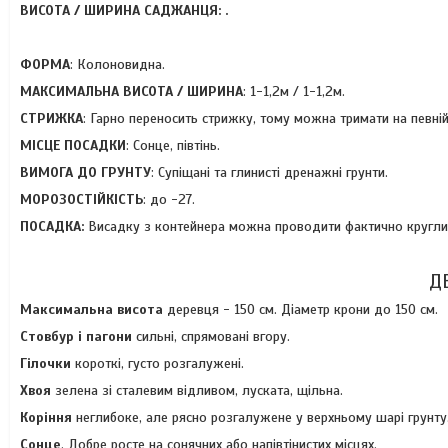
ВИСОТА / ШИРИНА САДЖАНЦЯ:
.
ФОРМА
: Колоновидна.
МАКСИМАЛЬНА ВИСОТА / ШИРИНА
: 1-1,2м / 1-1,2м.
СТРИЖКА
: Гарно переносить стрижку, тому можна тримати на певній
МІСЦЕ ПОСАДКИ
: Сонце, півтінь.
ВИМОГА ДО ГРУНТУ
: Супіщані та глинисті дренажні грунти.
МОРОЗОСТІЙКІСТЬ
: до -27.
ПОСАДКА:
Висадку з контейнера можна проводити фактично круглий 
Д
Максимальна висота
деревця - 150 см. Діаметр крони до 150 см.
Стовбур і пагони
сильні, спрямовані вгору.
Гілочки
короткі, густо розгалужені.
Хвоя
зелена зі сталевим відливом, луската, щільна.
Коріння
неглибоке, але рясно розгалужене у верхньому шарі грунту
Сонце
. Добре росте на сонячних або напівтінистих місцях.