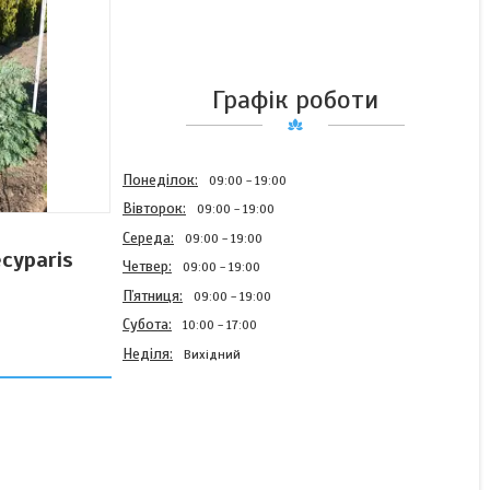
Графік роботи
Понеділок
09:00
19:00
Вівторок
09:00
19:00
Середа
09:00
19:00
cyparis
Четвер
09:00
19:00
Пʼятниця
09:00
19:00
Субота
10:00
17:00
Неділя
Вихідний
Кипарисовик Лавсона
Silver Globus 3 річний,
Кипарисовик Лавсона