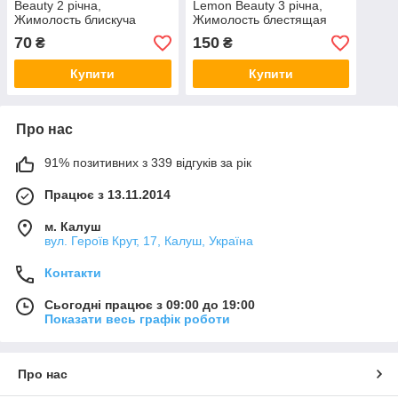
Beauty 2 річна,
Lemon Beauty 3 річна,
Жимолость блискуча
Жимолость блестящая
Сілвер Бюті, Lonicera
Лемон Бюти, Lonicera
70
150
₴
₴
nitida Silver Beauty
nitida Lemon Beauty
Купити
Купити
Про нас
91% позитивних з 339 відгуків за рік
Працює з 13.11.2014
м. Калуш
вул. Героїв Крут, 17, Калуш, Україна
Контакти
Сьогодні працює з 09:00 до 19:00
Показати весь графік роботи
Про нас