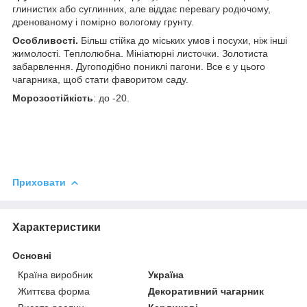
глинистих або суглинних, але віддає перевагу родючому,
дренованому і помірно вологому грунту.
Особливості.
Більш стійка до міських умов і посухи, ніж інші
жимолості. Теплолюбна. Мініатюрні листочки. Золотиста
забарвлення. Дугоподібно пониклі пагони. Все є у цього
чагарника, щоб стати фаворитом саду.
Морозостійкість
: до -20.
Приховати
Характеристики
Основні
Країна виробник
Україна
Життєва форма
Декоративний чагарник