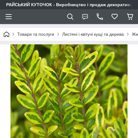
РАЙСЬКИЙ КУТОЧОК - Виробництво і продаж декоративних р
Товари та послуги
Листяні і квітучі кущі та дерева
Жи