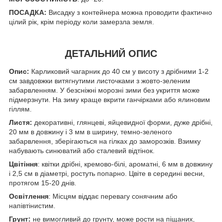
ПОСАДКА:
Висадку з контейнера можна проводити фактично
цілий рік, крім періоду коли замерзла земля.
ДЕТАЛЬНИЙ ОПИС
Опис:
Карликовий чагарник до 40 см у висоту з дрібними 1-2
см завдовжки витягнутими листочками з жовто-зеленим
забарвленням. У безсніжні морозні зими без укриття може
підмерзнути. На зиму краще вкрити ганчірками або ялиновим
гіллям.
Листя:
декоративні, глянцеві, яйцевидної форми, дуже дрібні,
20 мм в довжину і 3 мм в ширину, темно-зеленого
забарвлення, зберігаються на гілках до заморозків. Взимку
набувають синюватий або сталевий відтінок.
Цвітіння
: квітки дрібні, кремово-білі, ароматні, 6 мм в довжину
і 2,5 см в діаметрі, ростуть попарно. Цвіте в середині весни,
протягом 15-20 днів.
Освітлення
: Місцям віддає перевагу сонячним або
напівтінистим.
Грунт:
не вимогливий до грунту, може рости на піщаних,