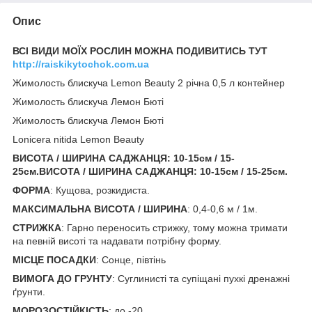
Опис
ВСІ ВИДИ МОЇХ РОСЛИН МОЖНА ПОДИВИТИСЬ ТУТ
http://raiskikytochok.com.ua
Жимолость блискуча Lemon Beauty 2 річна 0,5 л контейнер
Жимолость блискуча Лемон Бюті
Жимолость блискуча Лемон Бюті
Lonicera nitida Lemon Beauty
ВИСОТА / ШИРИНА САДЖАНЦЯ: 10-15см / 15-
25см.ВИСОТА / ШИРИНА САДЖАНЦЯ: 10-15см / 15-25см
.
ФОРМА
: Кущова, розкидиста.
МАКСИМАЛЬНА ВИСОТА / ШИРИНА
: 0,4-0,6 м / 1м.
СТРИЖКА
: Гарно переносить стрижку, тому можна тримати
на певній висоті та надавати потрібну форму.
МІСЦЕ ПОСАДКИ
: Сонце, півтінь
ВИМОГА ДО ГРУНТУ
: Суглинисті та супіщані пухкі дренажні
ґрунти.
МОРОЗОСТІЙКІСТЬ
: до -20.