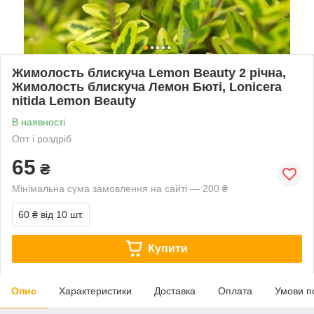
Жимолость блискуча Lemon Beauty 2 річна,
Жимолость блискуча Лемон Бюті, Lonicera
nitida Lemon Beauty
В наявності
Опт і роздріб
65
₴
Мінімальна сума замовлення на сайті — 200 ₴
60 ₴
від 10 шт.
Купити
Опис
Характеристики
Доставка
Оплата
Умови п