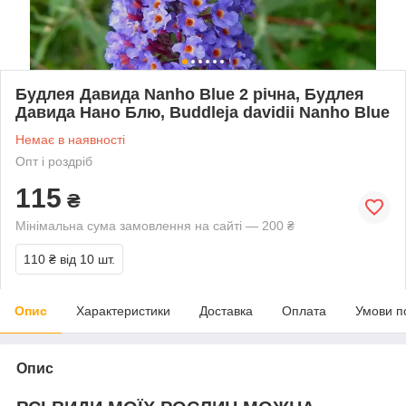
Будлея Давида Nanho Blue 2 річна, Будлея
Давида Нано Блю, Buddleja davidii Nanho Blue
Немає в наявності
Опт і роздріб
115
₴
Мінімальна сума замовлення на сайті — 200 ₴
110 ₴
від 10 шт.
Опис
Характеристики
Доставка
Оплата
Умови п
Опис