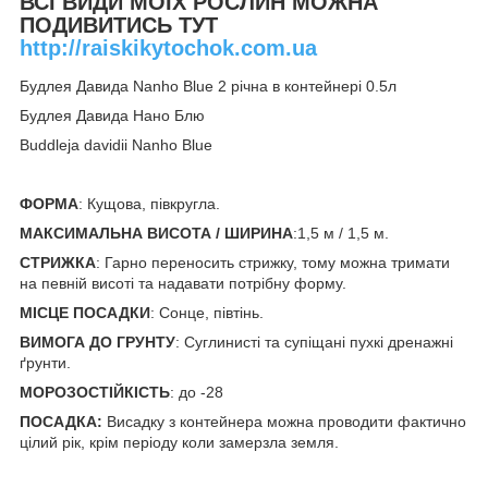
ВСІ ВИДИ МОЇХ РОСЛИН МОЖНА
ПОДИВИТИСЬ ТУТ
http://raiskikytochok.com.ua
Будлея Давида Nanho Blue 2 річна в контейнері 0.5л
Будлея Давида Нано Блю
Buddleja davidii Nanho Blue
ФОРМА
: Кущова, півкругла.
МАКСИМАЛЬНА ВИСОТА / ШИРИНА
:1,5 м / 1,5 м.
СТРИЖКА
: Гарно переносить стрижку, тому можна тримати
на певній висоті та надавати потрібну форму.
МІСЦЕ ПОСАДКИ
: Сонце, півтінь.
ВИМОГА ДО ГРУНТУ
: Суглинисті та супіщані пухкі дренажні
ґрунти.
МОРОЗОСТІЙКІСТЬ
: до -28
ПОСАДКА:
Висадку з контейнера можна проводити фактично
цілий рік, крім періоду коли замерзла земля.