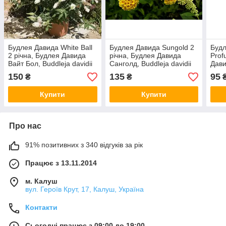
Будлея Давида White Ball
Будлея Давида Sungold 2
Будл
2 річна, Будлея Давида
річна, Будлея Давида
Prof
Вайт Бол, Buddleja davidii
Санголд, Buddleja davidii
Дав
White Ball
Sungold
Budd
150
135
95
₴
₴
Prof
Купити
Купити
Про нас
91% позитивних з 340 відгуків за рік
Працює з 13.11.2014
м. Калуш
вул. Героїв Крут, 17, Калуш, Україна
Контакти
Сьогодні працює з 09:00 до 19:00