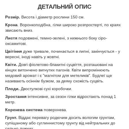
ДЕТАЛЬНИЙ ОПИС
Розмір.
Висота і діаметр рослини 150 см.
Крона
. Воронкоподібна, гілки широко розпростерті, по краях
звисають вниз.
Листя
подовжені, темно-зелені, з нижнього боку сіро-
оксамитові.
Цвітіння
дуже тривале, починається в липні, закінчується - у
вересні, іноді навіть у жовтні.
Квіти.
Довгі фіолетово-блакитні суцвіття, розташовані на
кінцях витончено вигнутих пагонів. Квіти випромінюють
медовий аромат і є "магнітом для метеликів". Будлеї ще
називають осіннім бузком, за деяку схожість суцвіть.
Плоди.
Двостулкові сухі коробочки.
Зростання
інтенсивне, за сезон гілки відростають понад 1
метр.
Коренева система
поверхнева.
Грунт.
Віддає перевагу родючим досить вологим грунтам,
супіщаному або суглиннистому грунту від нейтральних до
сильно лужних.