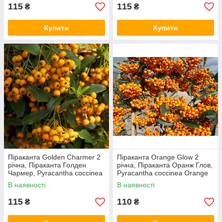
115
115
₴
₴
Купити
Купити
Піраканта Golden Charmer 2
Піраканта Orange Glow 2
річна, Піраканта Голден
річна, Піраканта Оранж Глов,
Чармер, Pyracantha coccinea
Pyracantha coccinea Orange
Golden Charmer
Glow
В наявності
В наявності
115
110
₴
₴