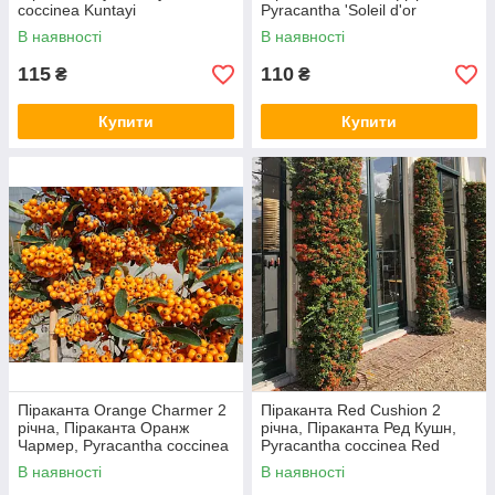
coccinea Kuntayi
Pyracantha 'Soleil d'or
В наявності
В наявності
115
110
₴
₴
Купити
Купити
Піраканта Orange Charmer 2
Піраканта Red Cushion 2
річна, Піраканта Оранж
річна, Піраканта Ред Кушн,
Чармер, Pyracantha coccinea
Pyracantha coccinea Red
Orange Charmer
Cushion
В наявності
В наявності