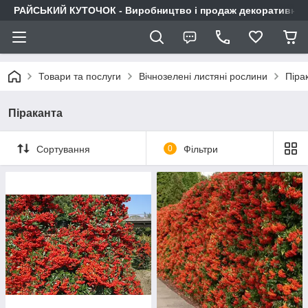
РАЙСЬКИЙ КУТОЧОК - Виробництво і продаж декоративних р
Товари та послуги
Вічнозелені листяні рослини
Піра
Піраканта
Сортування
0
Фільтри