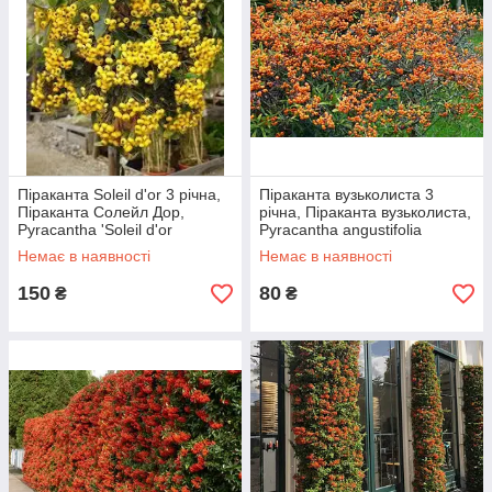
Піраканта Soleil d'or 3 річна,
Піраканта вузьколиста 3
Піраканта Солейл Дор,
річна, Піраканта вузьколиста,
Pyracantha 'Soleil d'or
Pyracantha angustifolia
Немає в наявності
Немає в наявності
150
80
₴
₴