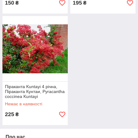
150
195
₴
₴
Піраканта Kuntayi 4 річна,
Піраканта Кунтаи, Pyracantha
coccinea Kuntayi
Немає в наявності
225
₴
Про нас