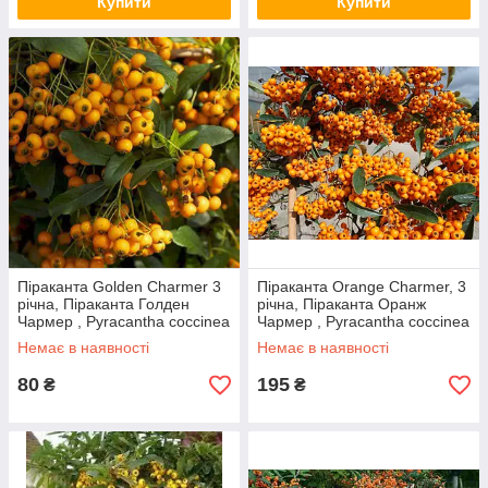
Купити
Купити
Піраканта Golden Charmer 3
Піраканта Orange Charmer, 3
річна, Піраканта Голден
річна, Піраканта Оранж
Чармер , Pyracantha coccinea
Чармер , Pyracantha coccinea
Golden Charmer
Orange Charmer
Немає в наявності
Немає в наявності
80
195
₴
₴