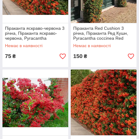
Піраканта яскраво-червона 3
Піраканта Red Cushion 3
річна, Піраканта яскраво-
річна, Піраканта Ред Кушн,
червона, Pyracantha
Pyracantha coccinea Red
Pyracantha coccinea M. Roem
Cushion
Немає в наявності
Немає в наявності
75
150
₴
₴