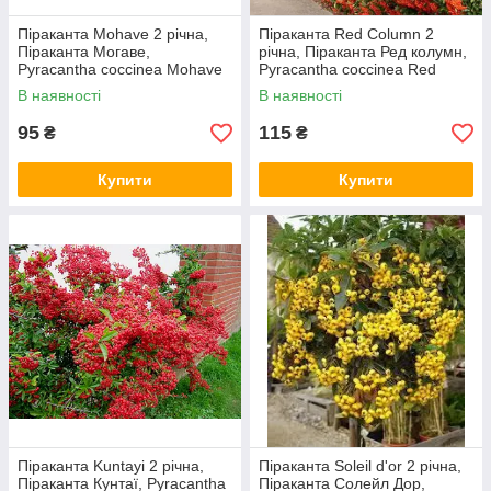
Піраканта Mohave 2 річна,
Піраканта Red Column 2
Піраканта Могаве,
річна, Піраканта Ред колумн,
Pyracantha coccinea Mohave
Pyracantha coccinea Red
Column
В наявності
В наявності
95
115
₴
₴
Купити
Купити
Піраканта Kuntayi 2 річна,
Піраканта Soleil d'or 2 річна,
Піраканта Кунтаї, Pyracantha
Піраканта Солейл Дор,