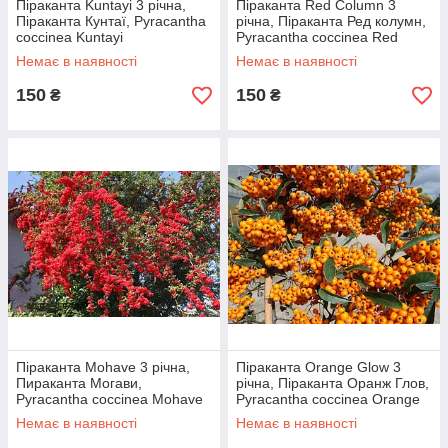
Піраканта Kuntayi 3 річна,
Піраканта Red Column 3
Піраканта Кунтаї, Pyracantha
річна, Піраканта Ред колумн,
coccinea Kuntayi
Pyracantha coccinea Red
Column
Немає в наявності
Немає в наявності
150
150
₴
₴
Піраканта Mohave 3 річна,
Піраканта Orange Glow 3
Пираканта Могави,
річна, Піраканта Оранж Глов,
Pyracantha coccinea Mohave
Pyracantha coccinea Orange
Glow
Немає в наявності
Немає в наявності