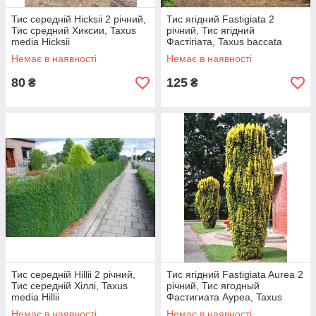
Тис середній Hicksii 2 річний,
Тис ягідний Fastigiata 2
Тис средний Хиксии, Taxus
річний, Тис ягідний
media Hicksii
Фастігіата, Taxus baccata
Fastigiata
Немає в наявності
Немає в наявності
80
125
₴
₴
Тис середній Hillii 2 річний,
Тис ягідний Fastigiata Aurea 2
Тис середній Хіллі, Taxus
річний, Тис ягодный
media Hillii
Фастигиата Ауреа, Taxus
baccata Fastigiata Aurea
Немає в наявності
Немає в наявності