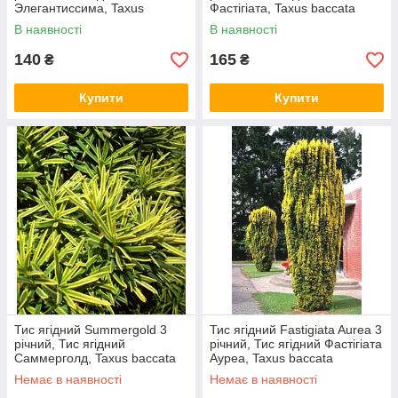
Элегантиссима, Taxus
Фастігіата, Taxus baccata
baccata Elegantissima
Fastigiata
В наявності
В наявності
140
165
₴
₴
Купити
Купити
Тис ягідний Summergold 3
Тис ягідний Fastigiata Aurea 3
річний, Тис ягідний
річний, Тис ягідний Фастігіата
Саммерголд, Taxus baccata
Ауреа, Taxus baccata
Summergold
Fastigiata Aurea
Немає в наявності
Немає в наявності