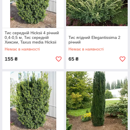
Тис середній Hicksii 4 річний
0,4-0,5 м, Тис середній
Тис ягідний Elegantissima 2
Хиксии, Taxus media Hicksii
річний
Немає в наявності
Немає в наявності
155
65
₴
₴