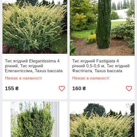
Тис ягідний Elegantissima 4
Тис ягідний Fastigiata 4
річний, Тис ягідний
річний 0,5-0,6 м, Тис ягідний
Елегантіссіма, Taxus baccata
Фастігіата, Taxus baccata
Elegantissima
Fastigiata
Немає в наявності
Немає в наявності
155
160
₴
₴