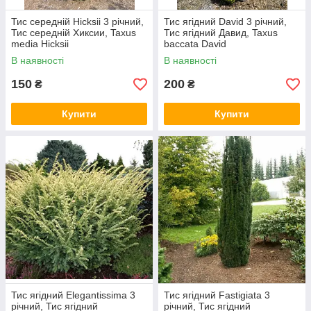
Тис середній Hicksii 3 річний,
Тис ягідний David 3 річний,
Тис середній Хиксии, Taxus
Тис ягідний Давид, Taxus
media Hicksii
baccata David
В наявності
В наявності
150
200
₴
₴
Купити
Купити
Тис ягідний Elegantissima 3
Тис ягідний Fastigiata 3
річний, Тис ягідний
річний, Тис ягідний