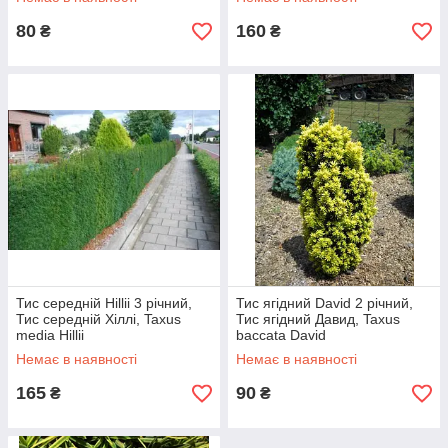
80
160
₴
₴
Тис середній Hillii 3 річний,
Тис ягідний David 2 річний,
Тис середній Хіллі, Taxus
Тис ягідний Давид, Taxus
media Hillii
baccata David
Немає в наявності
Немає в наявності
165
90
₴
₴