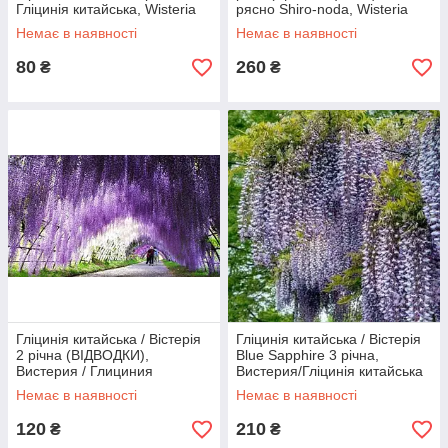
Гліцинія китайська, Wisteria
рясно Shiro-noda, Wisteria
sinensis
floribunda Shiro-noda
Немає в наявності
Немає в наявності
80
260
₴
₴
Гліцинія китайська / Вістерія
Гліцинія китайська / Вістерія
2 річна (ВІДВОДКИ),
Blue Sapphire 3 річна,
Вистерия / Глициния
Вистерия/Гліцинія китайська
китайская ОТВОДКИ, Wisteria
Блю Сапфір, Wisteria sinensis
Немає в наявності
Немає в наявності
sinensis
120
210
₴
₴