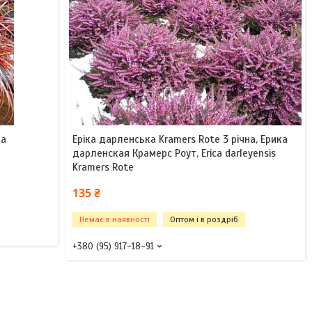
на
Eріка дарленська Kramers Rote 3 річна, Ерика
дарленская Крамерс Роут, Erica darleyensis
Kramers Rote
135 ₴
Немає в наявності
Оптом і в роздріб
+380 (95) 917-18-91