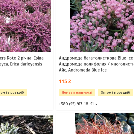
rs Rote 2 річна, Еріка
Андромеда багатолисткова Blue Ice 
са, Erica darleyensis
Андромеда полифолия / многолист
Айс, Andromeda Blue Ice
115 ₴
ом і в роздріб
Немає в наявності
Оптом і в роздріб
+380 (95) 917-18-91