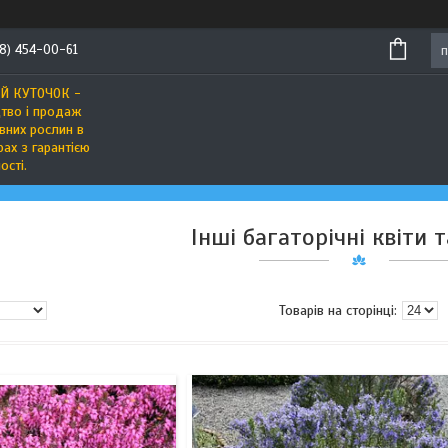
8) 454-00-61
Й КУТОЧОК -
тво і продаж
вних рослин в
ах з гарантією
ості.
Інші багаторічні квіти 