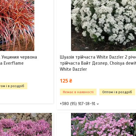
к, Унциния червона
Шуазія трійчаста White Dazzler 2 річ
ra Everflame
трійчаста Вайт Дезлер, Choisya dewi
White Dazzler
125 ₴
ом і в роздріб
Немає в наявності
Оптом і в роздріб
+380 (95) 917-18-91