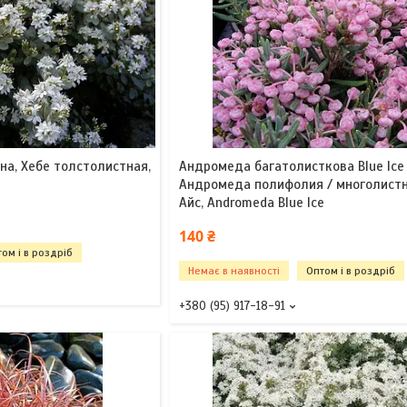
чна, Хебе толстолистная,
Андромеда багатолисткова Blue Ice 
Андромеда полифолия / многолист
Айс, Andromeda Blue Ice
140 ₴
ом і в роздріб
Немає в наявності
Оптом і в роздріб
+380 (95) 917-18-91