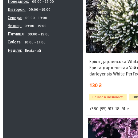
Понеділок
09:00
19:00
Вівторок
09:00
19:00
Середа
09:00
19:00
Четвер
09:00
19:00
Пʼятниця
09:00
19:00
Субота
10:00
17:00
Неділя
Вихідний
Eріка дарленська White
Ерика дарленская Уайт
darleyensis White Perfe
130 ₴
Немає в наявності
Опт
+380 (95) 917-18-91