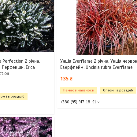
 Perfection 2 річна,
Унція Everflame 2 річна, Унція черво
 Перфекшн, Erica
Еверфлейм, Uncinia rubra Everflame
ction
135 ₴
Немає в наявності
Оптом і в роздріб
ом і в роздріб
+380 (95) 917-18-91