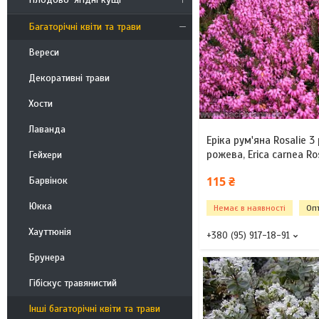
Багаторічні квіти та трави
Вереси
Декоративні трави
Хости
Лаванда
Еріка рум'яна Rosalie 3
рожева, Erica carnea Ro
Гейхери
115 ₴
Барвінок
Юкка
Немає в наявності
Опт
Хауттюнія
+380 (95) 917-18-91
Брунера
Гібіскус травянистий
Інші багаторічні квіти та трави