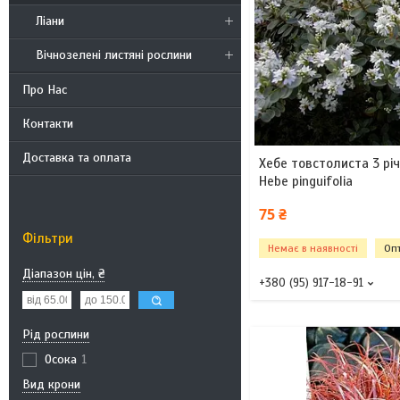
Ліани
Вічнозелені листяні рослини
Про Нас
Контакти
Доставка та оплата
Хебе товстолиста 3 рі
Hebe pinguifolia
75 ₴
Фільтри
Немає в наявності
Опт
Діапазон цін, ₴
+380 (95) 917-18-91
Рід рослини
Осока
1
Вид крони