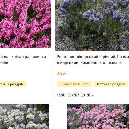
 річна, Еріка трав'яниста
Розмарин лікарський 2 річний, Розм
saliе
лікарський, Rosmarinus officinalis
75 ₴
ом і в роздріб
Немає в наявності
Оптом і в роздріб
+380 (95) 917-18-91