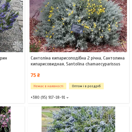
арин
Сантоліна кипарисоподібна 2 річна, Сантолина
кипарисовидная, Santolina chamaecyparissus
75 ₴
Немає в наявності
Оптом і в роздріб
+380 (95) 917-18-91