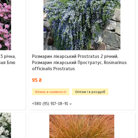
3 річна,
Розмарин лікарський Prostratus 2 річний,
ная Блю
Розмарин лікарський Простратус, Rosmarinus
officinalis Prostratus
95 ₴
Немає в наявності
Оптом і в роздріб
+380 (95) 917-18-91