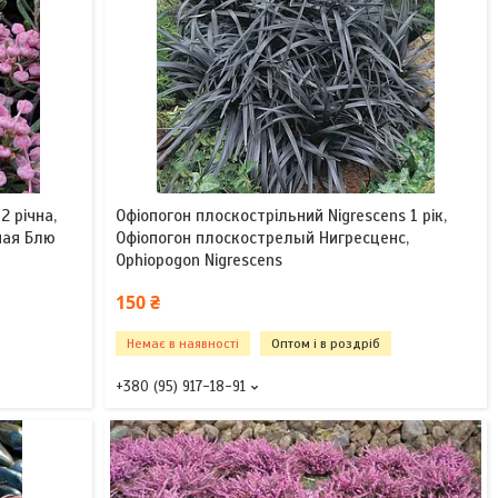
2 річна,
Офіопогон плоскострільний Nigrescens 1 рік,
ная Блю
Офіопогон плоскострелый Нигресценс,
Ophіopogon Nigrescens
150 ₴
Немає в наявності
Оптом і в роздріб
+380 (95) 917-18-91