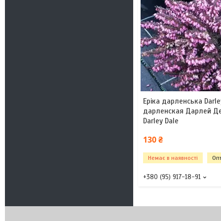
Еріка дарленська Darley
дарленская Дарлей Дейл
Darley Dale
130 ₴
Немає в наявності
Опт
+380 (95) 917-18-91