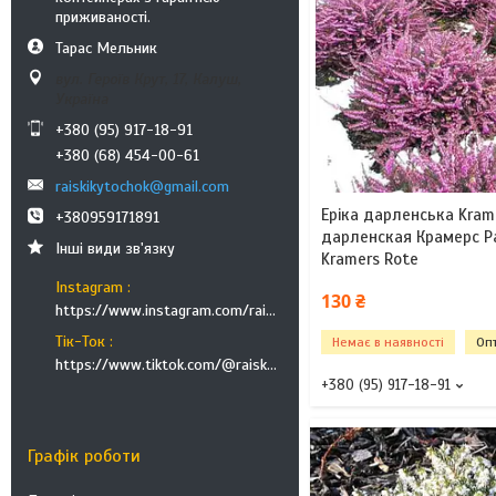
приживаності.
Тарас Мельник
вул. Героїв Крут, 17, Калуш,
Україна
+380 (95) 917-18-91
+380 (68) 454-00-61
raiskikytochok@gmail.com
Еріка дарленська Krame
+380959171891
дарленская Крамерс Рау
Інші види зв'язку
Kramers Rote
Instagram
130 ₴
https://www.instagram.com/raiskikutochok
Тік-Ток
Немає в наявності
Опт
https://www.tiktok.com/@raisky.kutochok
+380 (95) 917-18-91
Графік роботи