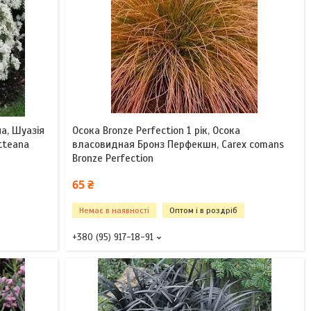
на, Шуазія
Осока Bronze Perfection 1 рік, Осока
tteana
власовидная Бронз Перфекшн, Carex comans
Bronze Perfection
65 ₴
Немає в наявності
Оптом і в роздріб
+380 (95) 917-18-91