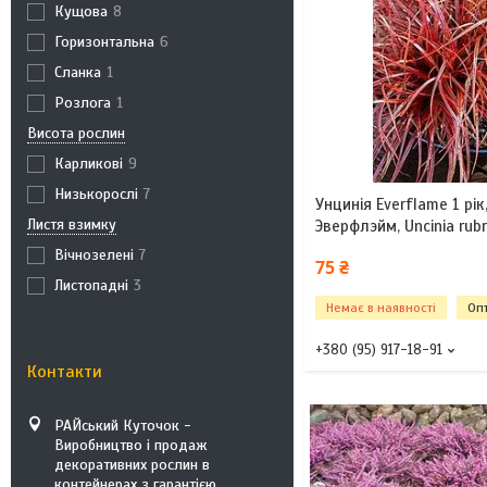
Кущова
8
Горизонтальна
6
Сланка
1
Розлога
1
Висота рослин
Карликові
9
Низькорослі
7
Унцинія Everflame 1 рі
Листя взимку
Эверфлэйм, Uncinia rub
Вічнозелені
7
75 ₴
Листопадні
3
Немає в наявності
Опт
+380 (95) 917-18-91
Контакти
РАЙський Куточок -
Виробництво і продаж
декоративних рослин в
контейнерах з гарантією